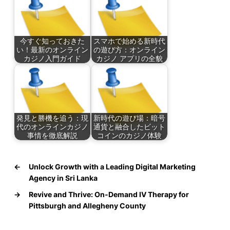
今すぐ知っておきた
スマホで始める新時代
い！最新のオンライン
の遊び方：オンライン
カジノ入門ガイド
カジノ アプリの全貌
発見と勝機を追う：現
新時代の遊び場：暗号
代のオンラインカジノ
通貨と融合したビット
事情を徹底解説
コインのカジノ体験
←
Unlock Growth with a Leading Digital Marketing
Agency in Sri Lanka
→
Revive and Thrive: On‑Demand IV Therapy for
Pittsburgh and Allegheny County