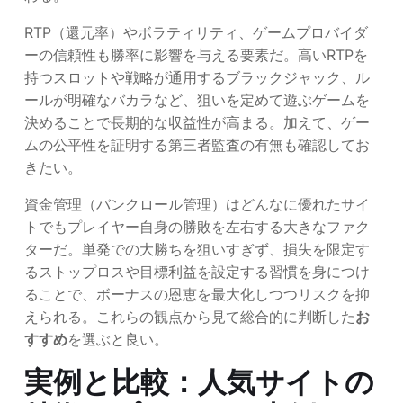
RTP（還元率）やボラティリティ、ゲームプロバイダ
ーの信頼性も勝率に影響を与える要素だ。高いRTPを
持つスロットや戦略が通用するブラックジャック、ル
ールが明確なバカラなど、狙いを定めて遊ぶゲームを
決めることで長期的な収益性が高まる。加えて、ゲー
ムの公平性を証明する第三者監査の有無も確認してお
きたい。
資金管理（バンクロール管理）はどんなに優れたサイ
トでもプレイヤー自身の勝敗を左右する大きなファク
ターだ。単発での大勝ちを狙いすぎず、損失を限定す
るストップロスや目標利益を設定する習慣を身につけ
ることで、ボーナスの恩恵を最大化しつつリスクを抑
えられる。これらの観点から見て総合的に判断した
お
すすめ
を選ぶと良い。
実例と比較：人気サイトの