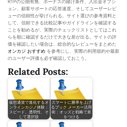
RTPの公開有無、ボーナスの賭け条件、入出金オプシ
ョン、顧客サポートの応答速度、そしてユーザーレビ
ューの信頼性が挙げられる。サイト選びの参考資料と
して、信頼できる比較記事やガイドラインを確認する
ことを勧めるが、実際のチェックリストとしてはこれ
らを順に確認するだけで大きな差が出る。サイトの評
価を確認したい場合は、総合的なレビューをまとめた
オンカジ おすすめ
を参考にし、実際の利用規約や最新
のユーザー評価も必ず確認しておこう。
Related Posts:
仮想通貨で進化するオ
スマートに勝率を上げ
ンラインカジノ体験：
るブック メーカー活用
スピード、透明性、そ
術：オッズと戦略で差
して選択肢
をつける