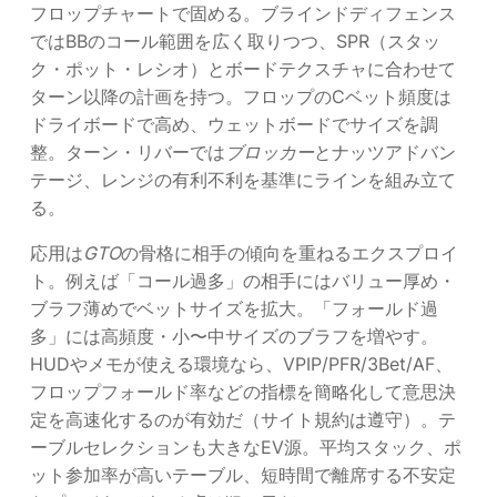
フロップチャートで固める。ブラインドディフェンス
ではBBのコール範囲を広く取りつつ、SPR（スタッ
ク・ポット・レシオ）とボードテクスチャに合わせて
ターン以降の計画を持つ。フロップのCベット頻度は
ドライボードで高め、ウェットボードでサイズを調
整。ターン・リバーでは
ブロッカー
とナッツアドバン
テージ、レンジの有利不利を基準にラインを組み立て
る。
応用は
GTO
の骨格に相手の傾向を重ねるエクスプロイ
ト。例えば「コール過多」の相手にはバリュー厚め・
ブラフ薄めでベットサイズを拡大。「フォールド過
多」には高頻度・小〜中サイズのブラフを増やす。
HUDやメモが使える環境なら、VPIP/PFR/3Bet/AF、
フロップフォールド率などの指標を簡略化して意思決
定を高速化するのが有効だ（サイト規約は遵守）。テ
ーブルセレクションも大きなEV源。平均スタック、ポ
ット参加率が高いテーブル、短時間で離席する不安定