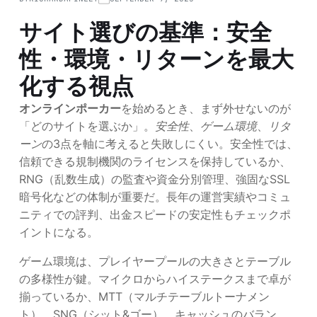
サイト選びの基準：安全
性・環境・リターンを最大
化する視点
オンラインポーカー
を始めるとき、まず外せないのが
「どのサイトを選ぶか」。
安全性
、
ゲーム環境
、
リタ
ーン
の3点を軸に考えると失敗しにくい。安全性では、
信頼できる規制機関のライセンスを保持しているか、
RNG（乱数生成）の監査や資金分別管理、強固なSSL
暗号化などの体制が重要だ。長年の運営実績やコミュ
ニティでの評判、出金スピードの安定性もチェックポ
イントになる。
ゲーム環境は、プレイヤープールの大きさとテーブル
の多様性が鍵。マイクロからハイステークスまで卓が
揃っているか、MTT（マルチテーブルトーナメン
ト）、SNG（シット&ゴー）、キャッシュのバラン