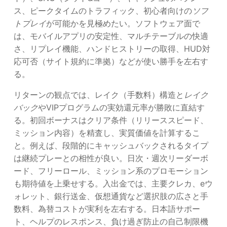
ス、ピークタイムのトラフィック、初心者向けの
ソフ
トプレイ
が可能かを見極めたい。ソフトウェア面で
は、モバイルアプリの安定性、マルチテーブルの快適
さ、リプレイ機能、ハンドヒストリーの取得、HUD対
応可否（サイト規約に準拠）などが使い勝手を左右す
る。
リターンの観点では、レイク（手数料）構造と
レイク
バック
やVIPプログラムの実効還元率が勝敗に直結す
る。初回ボーナスはクリア条件（リリーススピード、
ミッション内容）を精査し、実質価値を計算するこ
と。例えば、段階的にキャッシュバックされるタイプ
は継続プレーとの相性が良い。日次・週次リーダーボ
ード、フリーロール、ミッション系のプロモーション
も期待値を上乗せする。入出金では、主要クレカ、eウ
ォレット、銀行送金、仮想通貨など選択肢の広さと手
数料、為替コストが実利を左右する。日本語サポー
ト、ヘルプのレスポンス、負け過ぎ防止の自己制限機