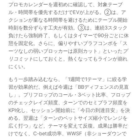
プロモカレンダーを週初めに確認して、対象テーブ
ル・時間帯を優先するだけでEVが上がる。②は、ア
クションが重なる時間帯を避けるためにテーブル開始
時刻を数分ずらす工夫が有効。③は、連続3スタック
負けたら強制終了、もしくはタイマーで90分ごとに休
憩を固定化。さらに、偏りやすいブラフコンボを「ス
ーツなしの弱いブロッカーは原則カット」といった
プ
リコミット
にしておくと、熱くなってもラインが崩れ
にくい。
もう一歩踏み込むなら、「1週間で1テーマ」に絞る学
習が効果的だ。例えば今週は「BBディフェンスの見直
し」。プリフロップのコール・3ベット比率、フロップ
のチェックレイズ頻度、ターンでのセミブラフ頻度を
KPI化し、セッション開始前に「今日の到達目安」を決
める。翌週は「ターンのベットサイズ縮小でレンジを
広く打つ」など、テーマを変えて反復。成果は勝率だ
けでなく、C-bet成功率、WWSF（非ショーダウンで