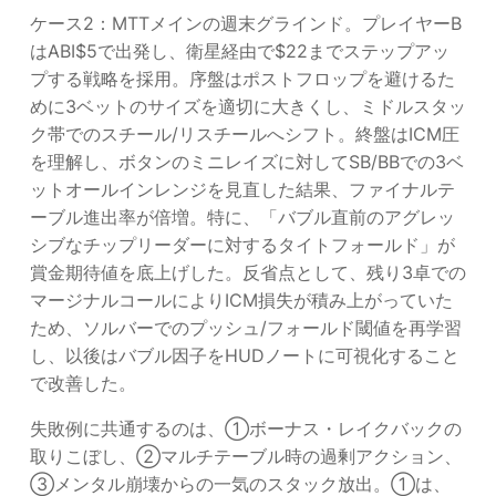
ケース2：MTTメインの週末グラインド。プレイヤーB
はABI$5で出発し、衛星経由で$22までステップアッ
プする戦略を採用。序盤はポストフロップを避けるた
めに3ベットのサイズを適切に大きくし、ミドルスタッ
ク帯でのスチール/リスチールへシフト。終盤はICM圧
を理解し、ボタンのミニレイズに対してSB/BBでの3ベ
ットオールインレンジを見直した結果、ファイナルテ
ーブル進出率が倍増。特に、「バブル直前のアグレッ
シブなチップリーダーに対するタイトフォールド」が
賞金期待値を底上げした。反省点として、残り3卓での
マージナルコールによりICM損失が積み上がっていた
ため、ソルバーでのプッシュ/フォールド閾値を再学習
し、以後はバブル因子をHUDノートに可視化すること
で改善した。
失敗例に共通するのは、①ボーナス・レイクバックの
取りこぼし、②マルチテーブル時の過剰アクション、
③メンタル崩壊からの一気のスタック放出。①は、