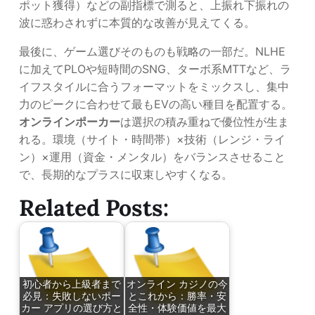
ポット獲得）などの副指標で測ると、上振れ下振れの
波に惑わされずに本質的な改善が見えてくる。
最後に、ゲーム選びそのものも戦略の一部だ。NLHE
に加えてPLOや短時間のSNG、ターボ系MTTなど、ラ
イフスタイルに合うフォーマットをミックスし、集中
力のピークに合わせて最もEVの高い種目を配置する。
オンラインポーカー
は選択の積み重ねで優位性が生ま
れる。環境（サイト・時間帯）×技術（レンジ・ライ
ン）×運用（資金・メンタル）をバランスさせること
で、長期的なプラスに収束しやすくなる。
Related Posts:
初心者から上級者まで
オンライン カジノの今
必見：失敗しないポー
とこれから：勝率・安
カー アプリの選び方と
全性・体験価値を最大