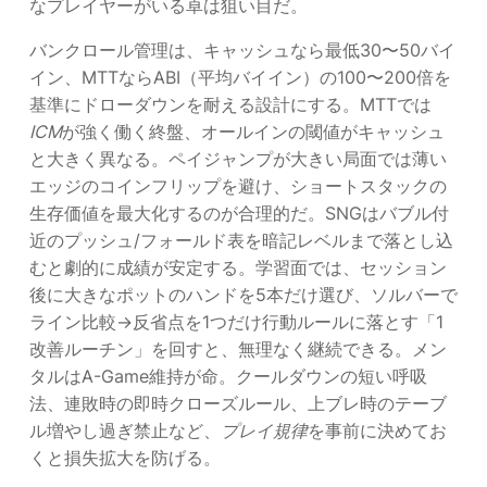
なプレイヤーがいる卓は狙い目だ。
バンクロール管理は、キャッシュなら最低30〜50バイ
イン、MTTならABI（平均バイイン）の100〜200倍を
基準にドローダウンを耐える設計にする。MTTでは
ICM
が強く働く終盤、オールインの閾値がキャッシュ
と大きく異なる。ペイジャンプが大きい局面では薄い
エッジのコインフリップを避け、ショートスタックの
生存価値を最大化するのが合理的だ。SNGはバブル付
近のプッシュ/フォールド表を暗記レベルまで落とし込
むと劇的に成績が安定する。学習面では、セッション
後に大きなポットのハンドを5本だけ選び、ソルバーで
ライン比較→反省点を1つだけ行動ルールに落とす「1
改善ルーチン」を回すと、無理なく継続できる。メン
タルはA-Game維持が命。クールダウンの短い呼吸
法、連敗時の即時クローズルール、上ブレ時のテーブ
ル増やし過ぎ禁止など、
プレイ規律
を事前に決めてお
くと損失拡大を防げる。