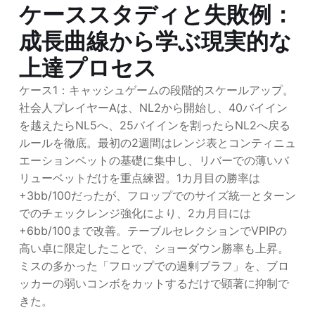
ケーススタディと失敗例：
成長曲線から学ぶ現実的な
上達プロセス
ケース1：キャッシュゲームの段階的スケールアップ。
社会人プレイヤーAは、NL2から開始し、40バイイン
を越えたらNL5へ、25バイインを割ったらNL2へ戻る
ルールを徹底。最初の2週間はレンジ表とコンティニュ
エーションベットの基礎に集中し、リバーでの薄いバ
リューベットだけを重点練習。1カ月目の勝率は
+3bb/100だったが、フロップでのサイズ統一とターン
でのチェックレンジ強化により、2カ月目には
+6bb/100まで改善。テーブルセレクションでVPIPの
高い卓に限定したことで、ショーダウン勝率も上昇。
ミスの多かった「フロップでの過剰ブラフ」を、ブロ
ッカーの弱いコンボをカットするだけで顕著に抑制で
きた。