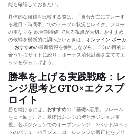
能も確認しておきたい。
具体的な候補を比較する際は、「自分が主にプレーす
る種目・時間帯」でのテーブル状況とレイク、プロモ
の重なりを“総合期待値”で見る視点が大切。おすすめ
の候補を横断的に調べたいときは、
オンライン ポーカ
ー おすすめ
の最新情報を参照しながら、自分の目的に
合う1～2サイトに絞り、ボーナス消化計画を立ててエ
ッジを積み上げよう。
勝率を上げる実践戦略：レ
ンジ思考とGTO×エクスプ
ロイト
勝ち続けるには、
おすすめ
の「基礎×応用」フレーム
を日々回すこと。基礎は
レンジ思考
とポジション重
視。各ポジションでのオープンレンジ、3ベット/4ベッ
トのバリューバランス、コールレンジの適正化をプリ