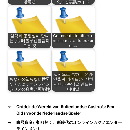
活用法
化する実践ガイド
실력과 공정성이 만나
Comment identifier le
는 곳, 레볼루션홀덤의
meilleur site de poker
모든 것
en…
실전으로 통하는 온라
あなたの知らない世界
인홀덤 가이드: 안전한
がそこに：オンライン
선택과 수익을 만드는
カジノの真実と可能性
디테일
←
Ontdek de Wereld van Buitenlandse Casino’s: Een
Gids voor de Nederlandse Speler
→
暗号資産が切り拓く、新時代のオンラインカジノエンター
テインメント