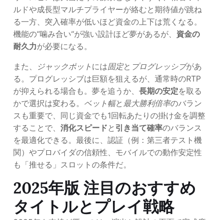
ルドや成長型マルチプライヤーが絡むと期待値が跳ね
る一方、突入確率が低いほど資金の上下は荒くなる。
機能の“噛み合い”が強い設計ほど夢があるが、
資金の
耐久力
が必要になる。
また、
ジャックポット
には
固定
と
プログレッシブ
があ
る。プログレッシブは巨額を狙えるが、通常時のRTP
が抑えられる場合も。夢を追うか、
長期の安定
を取る
かで選択は変わる。
ベット幅
と
最大勝利倍率
のバラン
スも重要で、同じ資金でも1回転あたりの掛け金を調整
することで、
消化スピード
と
引き当て確率
のバランス
を最適化できる。最後に、認証（例：第三者テスト機
関）やプロバイダの信頼性、モバイルでの動作安定性
も「推せる」スロットの条件だ。
2025年版 注目のおすすめ
タイトルとプレイ戦略