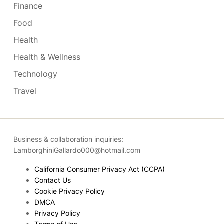
Finance
Food
Health
Health & Wellness
Technology
Travel
Business & collaboration inquiries:
LamborghiniGallardo000@hotmail.com
California Consumer Privacy Act (CCPA)
Contact Us
Cookie Privacy Policy
DMCA
Privacy Policy