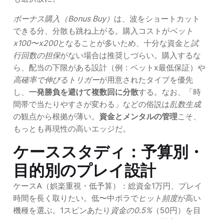
ボーナス購入（Bonus Buy）
は、波をショートカット
できる分、分散も跳ね上がる。購入コストが
ベット
x100〜x200
となることが多いため、十分な資金と
試
行回数の担保
がない場合は推奨しづらい。購入するな
ら、配当の下限がある設計（例：ベットx最低保証）や
高確率で伸びるトリガー
が用意されたタイプを優先
し、
一発勝負を避けて複数回に分散
する。なお、「時
間帯で当たりやすさが変わる」などの俗説は
乱数生成
の観点から根拠が薄い。
資金とメンタルの管理
こそ、
もっとも再現性の高いエッジだ。
ケーススタディ：予算別・
目的別のプレイ設計
ケースA（娯楽重視・低予算）：総資金1万円、プレイ
時間を長く取りたい。低〜中ボラで
ヒット頻度
が高い
機種を選ぶ。1スピンあたり
資金の0.5%
（50円）を目