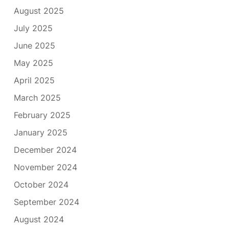
August 2025
July 2025
June 2025
May 2025
April 2025
March 2025
February 2025
January 2025
December 2024
November 2024
October 2024
September 2024
August 2024