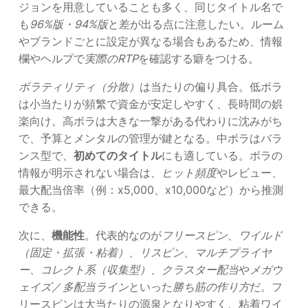
ジョンを用意していることも多く、同じタイトル名で
も
96%版・94%版
と差が出る点に注意したい。ルーム
やブランドごとに設定が異なる場合もあるため、情報
欄やヘルプで
実際のRTP
を確認する癖をつける。
ボラティリティ（分散）
は当たりの偏り具合。低ボラ
は小当たりが頻繁で資金が安定しやすく、長時間の娯
楽向け。高ボラは大きな一撃がある代わりに沈みがち
で、予算とメンタルの管理が鍵となる。中ボラはバラ
ンス型で、
初めてのタイトル
にも適している。ボラの
情報が明示されない場合は、
ヒット頻度
やレビュー、
最大配当倍率（例：x5,000、x10,000など）から推測
できる。
次に、
機能性
。代表的なのが
フリースピン
、
ワイルド
（固定・拡張・粘着）
、
リスピン
、
マルチプライヤ
ー
、
コレクト系（収集型）
、
クラスター配当
や
メガウ
ェイズ
／
多配当ライン
といった
勝ち筋の作り方
だ。フ
リースピンは大当たりの源泉となりやすく、粘着ワイ