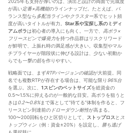
2025年も支持が厚いのは、演出と設計の両面で完成度
が高い
定番×高機能
のラインナップだ。たとえば、バ
ランス型なら
多配当ライン
や
クラスター
系でヒット頻
度が高いタイトルが有力。
Star系や宝探し系のミディ
アムボラ
は初心者の導入にも向く。一方で、
高ボラ×
フリースピンで爆発力
を持つ作品群はリスクリワード
が鮮明で、上振れ時の満足感が大きい。収集型やマル
チプライヤーが階段状に伸びる設計は、少ない初動か
らでも
一撃の筋
を作りやすい。
戦略面では、まず
RTPバージョンの確認
が大前提。同
名でも複数RTPが存在する場合は、可能な限り
96%台
を選ぶ。次に、
1スピンのベットサイズ
を総資金の
0.5〜1.5%に抑えるのが一般的な目安。高ボラを狙うと
きは
0.2〜0.8%
まで落として“待てる”体制を作ると、フ
リースピン到達前の
ドローダウン耐性
が高まる。
100〜200回転をひと区切りとして、
ストップロス
と
ス
トップウィン
（例：資金±20%）を設定し、
勝ち逃げ
も選択肢に。