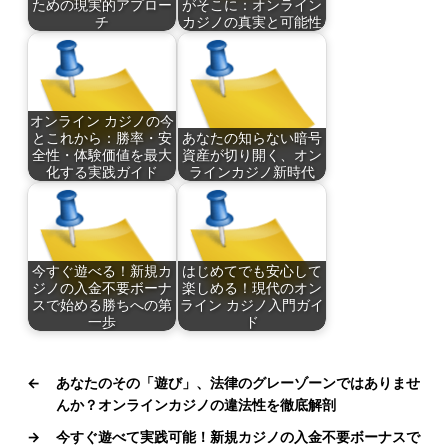
ための現実的アプロー
がそこに：オンライン
チ
カジノの真実と可能性
オンライン カジノの今
とこれから：勝率・安
あなたの知らない暗号
全性・体験価値を最大
資産が切り開く、オン
化する実践ガイド
ラインカジノ新時代
今すぐ遊べる！新規カ
はじめてでも安心して
ジノの入金不要ボーナ
楽しめる！現代のオン
スで始める勝ちへの第
ライン カジノ入門ガイ
一歩
ド
←
あなたのその「遊び」、法律のグレーゾーンではありませ
んか？オンラインカジノの違法性を徹底解剖
→
今すぐ遊べて実践可能！新規カジノの入金不要ボーナスで