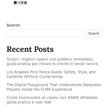
勝つ方法
Search
Search
Recent Posts
Scopri i migliori casino con prelievo immediato:
guida pratica per ritirare le vincite in tempi record
Los Angeles Pool Fence Guide: Safety, Style, and
Sunshine Without Compromise
The Digital Playground That Understands Malaysian
Players: Inside the FU88 Experience
Come riconoscere un casino non AAMS affidabile:
guida pratica e casi reali