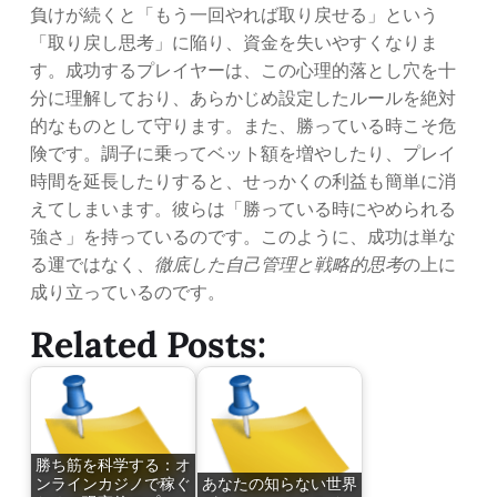
負けが続くと「もう一回やれば取り戻せる」という
「取り戻し思考」に陥り、資金を失いやすくなりま
す。成功するプレイヤーは、この心理的落とし穴を十
分に理解しており、あらかじめ設定したルールを絶対
的なものとして守ります。また、勝っている時こそ危
険です。調子に乗ってベット額を増やしたり、プレイ
時間を延長したりすると、せっかくの利益も簡単に消
えてしまいます。彼らは「勝っている時にやめられる
強さ」を持っているのです。このように、成功は単な
る運ではなく、
徹底した自己管理と戦略的思考
の上に
成り立っているのです。
Related Posts:
勝ち筋を科学する：オ
ンラインカジノで稼ぐ
あなたの知らない世界