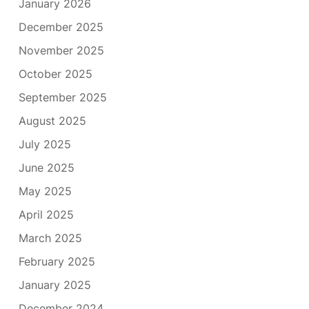
January 2026
December 2025
November 2025
October 2025
September 2025
August 2025
July 2025
June 2025
May 2025
April 2025
March 2025
February 2025
January 2025
December 2024