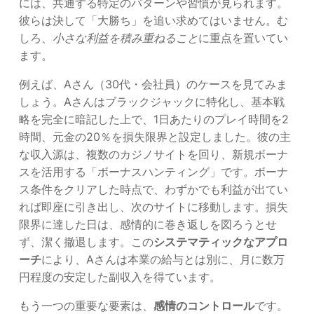
には、共通する特定のパターンや習慣が見られます。
彼らは決して「大勝ち」を追い求めてはいません。む
しろ、
小さな利益を積み重ねること
に重点を置いてい
ます。
例えば、Aさん（30代・会社員）のケースを見てみま
しょう。Aさんはブラックジャックに特化し、基本戦
略を完全に暗記した上で、1日あたりのプレイ時間を2
時間、元金の20％を損失限界と設定しました。彼の主
な収入源は、複数のカジノサイトを回り、新規ボーナ
スを活用する「ボーナスハンティング」です。ボーナ
ス条件をクリアした時点で、わずかでも利益が出てい
れば即座に引き出し、次のサイトに移動します。損失
限界に達した日は、感情的に巻き返しを図ろうとせ
ず、潔く撤退します。この
システマティックなアプロ
ーチ
により、Aさんは本業の給与とは別に、月に数万
円程度の安定した副収入を得ています。
もう一つの重要な要素は、
感情のコントロール
です。