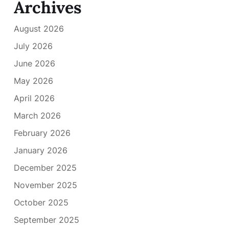
Archives
August 2026
July 2026
June 2026
May 2026
April 2026
March 2026
February 2026
January 2026
December 2025
November 2025
October 2025
September 2025