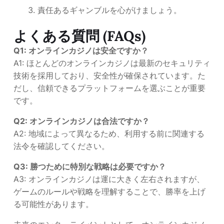
責任あるギャンブルを心がけましょう。
よくある質問 (FAQs)
Q1: オンラインカジノは安全ですか？
A1: ほとんどのオンラインカジノは最新のセキュリティ
技術を採用しており、安全性が確保されています。た
だし、信頼できるプラットフォームを選ぶことが重要
です。
Q2: オンラインカジノは合法ですか？
A2: 地域によって異なるため、利用する前に関連する
法令を確認してください。
Q3: 勝つために特別な戦略は必要ですか？
A3: オンラインカジノは運に大きく左右されますが、
ゲームのルールや戦略を理解することで、勝率を上げ
る可能性があります。