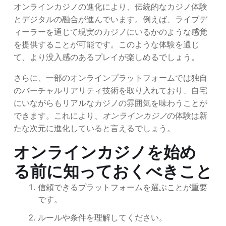
オンラインカジノの進化により、伝統的なカジノ体験
とデジタルの融合が進んでいます。例えば、ライブデ
ィーラーを通じて現実のカジノにいるかのような感覚
を提供することが可能です。このような体験を通じ
て、より没入感のあるプレイが楽しめるでしょう。
さらに、一部のオンラインプラットフォームでは独自
のバーチャルリアリティ技術を取り入れており、自宅
にいながらもリアルなカジノの雰囲気を味わうことが
できます。これにより、
オンラインカジノ
の体験は新
たな次元に進化していると言えるでしょう。
オンラインカジノを始め
る前に知っておくべきこと
信頼できるプラットフォームを選ぶことが重要
です。
ルールや条件を理解してください。