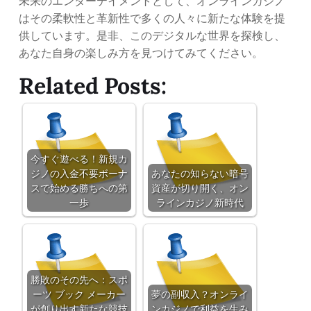
未来のエンターテイメントとして、オンラインカジノ
はその柔軟性と革新性で多くの人々に新たな体験を提
供しています。是非、このデジタルな世界を探検し、
あなた自身の楽しみ方を見つけてみてください。
Related Posts:
今すぐ遊べる！新規カ
ジノの入金不要ボーナ
あなたの知らない暗号
スで始める勝ちへの第
資産が切り開く、オン
一歩
ラインカジノ新時代
勝敗のその先へ：スポ
ーツ ブック メーカー
夢の副収入？オンライ
が創り出す新たな競技
ンカジノで利益を生み