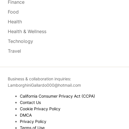
Finance
Food
Health
Health & Wellness
Technology
Travel
Business & collaboration inquiries:
LamborghiniGallardo000@hotmail.com
California Consumer Privacy Act (CCPA)
Contact Us
Cookie Privacy Policy
DMCA
Privacy Policy
Terms of Use