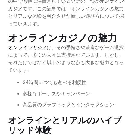
の中でも特に注目されている分野の一つが
オンライン
カジノ
です。この記事では、オンラインカジノの魅力
とリアルな体験を融合させた新しい遊び方について探
っていきます。
オンラインカジノの魅力
オンラインカジノ
は、その手軽さや豊富なゲーム選択
によって、多くの人々に支持されています。しかし、
それだけではなく以下のような点も大きな魅力となっ
ています。
24時間いつでも遊べる利便性
多様なボーナスやキャンペーン
高品質のグラフィックとインタラクション
オンラインとリアルのハイブ
リッド体験