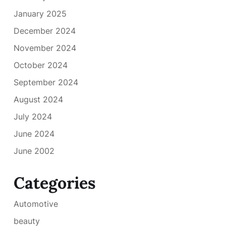
January 2025
December 2024
November 2024
October 2024
September 2024
August 2024
July 2024
June 2024
June 2002
Categories
Automotive
beauty