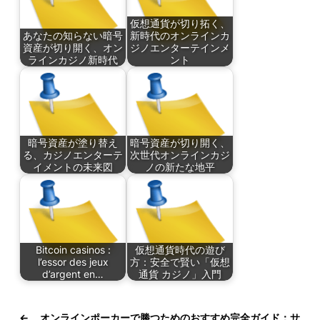
仮想通貨が切り拓く、
あなたの知らない暗号
新時代のオンラインカ
資産が切り開く、オン
ジノエンターテインメ
ラインカジノ新時代
ント
暗号資産が塗り替え
暗号資産が切り開く、
る、カジノエンターテ
次世代オンラインカジ
イメントの未来図
ノの新たな地平
Bitcoin casinos :
仮想通貨時代の遊び
l’essor des jeux
方：安全で賢い「仮想
d’argent en…
通貨 カジノ」入門
←
オンラインポーカーで勝つためのおすすめ完全ガイド：サ