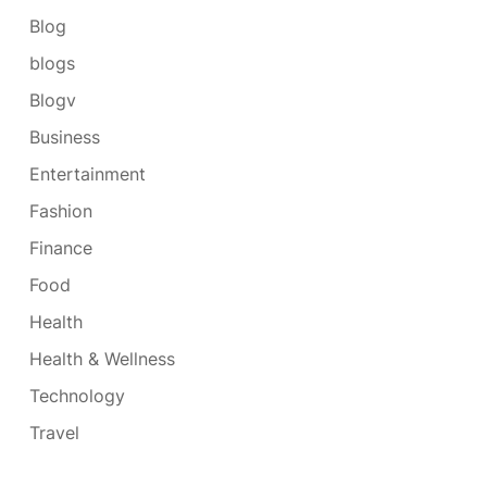
Blog
blogs
Blogv
Business
Entertainment
Fashion
Finance
Food
Health
Health & Wellness
Technology
Travel