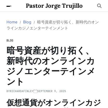
Pastor Jorge Trujillo
Home
Blog
暗号資産が切り拓く、新時代のオン
ラインカジノエンターテインメント
BLOG
暗号資産が切り拓く、
新時代のオンラインカ
ジノエンターテインメ
ント
BY
RICHARDAFINLEY
SEPTEMBER 9, 2025
仮想通貨がオンラインカジ