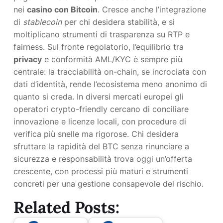
nei
casino con Bitcoin
. Cresce anche l’integrazione
di
stablecoin
per chi desidera stabilità, e si
moltiplicano strumenti di trasparenza su RTP e
fairness. Sul fronte regolatorio, l’equilibrio tra
privacy
e conformità AML/KYC è sempre più
centrale: la tracciabilità on-chain, se incrociata con
dati d’identità, rende l’ecosistema meno anonimo di
quanto si creda. In diversi mercati europei gli
operatori crypto-friendly cercano di conciliare
innovazione e licenze locali, con procedure di
verifica più snelle ma rigorose. Chi desidera
sfruttare la rapidità del BTC senza rinunciare a
sicurezza e responsabilità trova oggi un’offerta
crescente, con processi più maturi e strumenti
concreti per una gestione consapevole del rischio.
Related Posts: