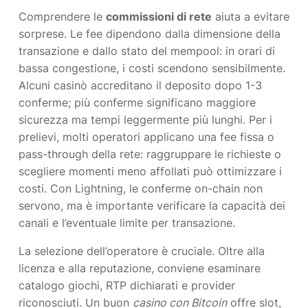
Comprendere le
commissioni di rete
aiuta a evitare
sorprese. Le fee dipendono dalla dimensione della
transazione e dallo stato del mempool: in orari di
bassa congestione, i costi scendono sensibilmente.
Alcuni casinò accreditano il deposito dopo 1-3
conferme; più conferme significano maggiore
sicurezza ma tempi leggermente più lunghi. Per i
prelievi, molti operatori applicano una fee fissa o
pass-through della rete: raggruppare le richieste o
scegliere momenti meno affollati può ottimizzare i
costi. Con Lightning, le conferme on-chain non
servono, ma è importante verificare la capacità dei
canali e l’eventuale limite per transazione.
La selezione dell’operatore è cruciale. Oltre alla
licenza e alla reputazione, conviene esaminare
catalogo giochi, RTP dichiarati e provider
riconosciuti. Un buon
casino con Bitcoin
offre slot,