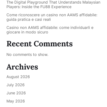
The Digital Playground That Understands Malaysian
Players: Inside the FU88 Experience
Come riconoscere un casino non AAMS affidabile:
guida pratica e casi reali
Casino non AAMS affidabile: come individuarli e
giocare in modo sicuro
Recent Comments
No comments to show.
Archives
August 2026
July 2026
June 2026
May 2026