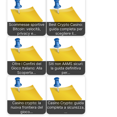
Scommesse sportive
Best Crypto Casino:
Bitcoin: velocità,
guida completa per
privacy e…
scegliere il…
Oltre i Confini del
Siti non AAMS sicuri:
Gioco Italiano: Alla
la guida definitiva
Scoperta…
per…
Casino crypto: la
Casino Crypto: guida
nuova frontiera del
completa a sicurezza,
gioco…
…