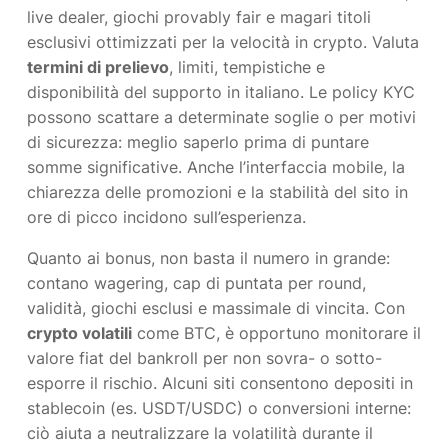
live dealer, giochi provably fair e magari titoli
esclusivi ottimizzati per la velocità in crypto. Valuta
termini di prelievo
, limiti, tempistiche e
disponibilità del supporto in italiano. Le policy KYC
possono scattare a determinate soglie o per motivi
di sicurezza: meglio saperlo prima di puntare
somme significative. Anche l’interfaccia mobile, la
chiarezza delle promozioni e la stabilità del sito in
ore di picco incidono sull’esperienza.
Quanto ai bonus, non basta il numero in grande:
contano wagering, cap di puntata per round,
validità, giochi esclusi e massimale di vincita. Con
crypto volatili
come BTC, è opportuno monitorare il
valore fiat del bankroll per non sovra- o sotto-
esporre il rischio. Alcuni siti consentono depositi in
stablecoin (es. USDT/USDC) o conversioni interne:
ciò aiuta a neutralizzare la volatilità durante il