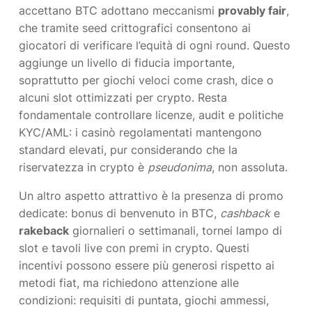
accettano BTC adottano meccanismi
provably fair
,
che tramite seed crittografici consentono ai
giocatori di verificare l’equità di ogni round. Questo
aggiunge un livello di fiducia importante,
soprattutto per giochi veloci come crash, dice o
alcuni slot ottimizzati per crypto. Resta
fondamentale controllare licenze, audit e politiche
KYC/AML: i casinò regolamentati mantengono
standard elevati, pur considerando che la
riservatezza in crypto è
pseudonima
, non assoluta.
Un altro aspetto attrattivo è la presenza di promo
dedicate: bonus di benvenuto in BTC,
cashback
e
rakeback
giornalieri o settimanali, tornei lampo di
slot e tavoli live con premi in crypto. Questi
incentivi possono essere più generosi rispetto ai
metodi fiat, ma richiedono attenzione alle
condizioni: requisiti di puntata, giochi ammessi,