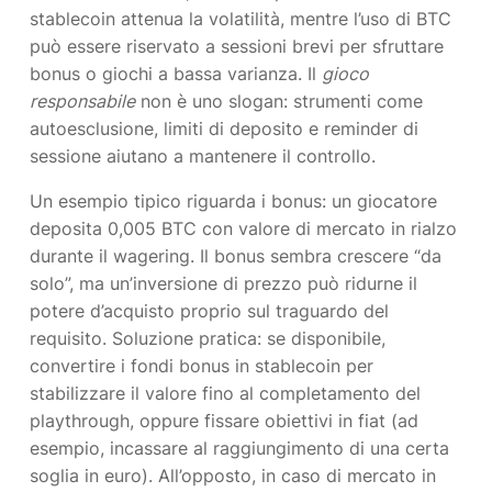
stablecoin attenua la volatilità, mentre l’uso di BTC
può essere riservato a sessioni brevi per sfruttare
bonus o giochi a bassa varianza. Il
gioco
responsabile
non è uno slogan: strumenti come
autoesclusione, limiti di deposito e reminder di
sessione aiutano a mantenere il controllo.
Un esempio tipico riguarda i bonus: un giocatore
deposita 0,005 BTC con valore di mercato in rialzo
durante il wagering. Il bonus sembra crescere “da
solo”, ma un’inversione di prezzo può ridurne il
potere d’acquisto proprio sul traguardo del
requisito. Soluzione pratica: se disponibile,
convertire i fondi bonus in stablecoin per
stabilizzare il valore fino al completamento del
playthrough, oppure fissare obiettivi in fiat (ad
esempio, incassare al raggiungimento di una certa
soglia in euro). All’opposto, in caso di mercato in