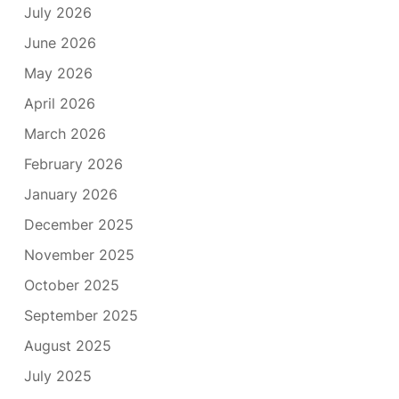
July 2026
June 2026
May 2026
April 2026
March 2026
February 2026
January 2026
December 2025
November 2025
October 2025
September 2025
August 2025
July 2025