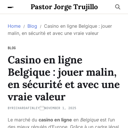
Pastor Jorge Trujillo
Home
Blog
Casino en ligne Belgique : jouer
malin, en sécurité et avec une vraie valeur
BLOG
Casino en ligne
Belgique : jouer malin,
en sécurité et avec une
vraie valeur
BY
RICHARDAFINLEY
NOVEMBER 1, 2025
Le marché du
casino en ligne
en
Belgique
est l’un
des mieux régulés d’Europe. Grâce à un cadre légal