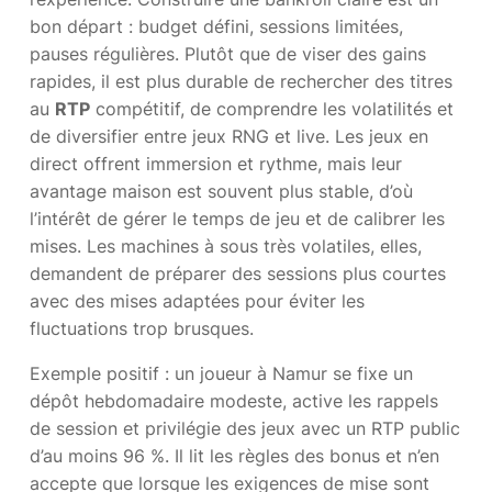
bon départ : budget défini, sessions limitées,
pauses régulières. Plutôt que de viser des gains
rapides, il est plus durable de rechercher des titres
au
RTP
compétitif, de comprendre les volatilités et
de diversifier entre jeux RNG et live. Les jeux en
direct offrent immersion et rythme, mais leur
avantage maison est souvent plus stable, d’où
l’intérêt de gérer le temps de jeu et de calibrer les
mises. Les machines à sous très volatiles, elles,
demandent de préparer des sessions plus courtes
avec des mises adaptées pour éviter les
fluctuations trop brusques.
Exemple positif : un joueur à Namur se fixe un
dépôt hebdomadaire modeste, active les rappels
de session et privilégie des jeux avec un RTP public
d’au moins 96 %. Il lit les règles des bonus et n’en
accepte que lorsque les exigences de mise sont