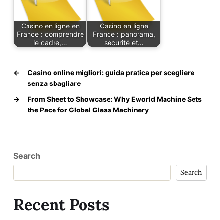
Casino en ligne en
Casino en ligne
France : comprendre
France : panorama,
le cadre,…
sécurité et…
←
Casino online migliori: guida pratica per scegliere
senza sbagliare
→
From Sheet to Showcase: Why Eworld Machine Sets
the Pace for Global Glass Machinery
Search
Search
Recent Posts