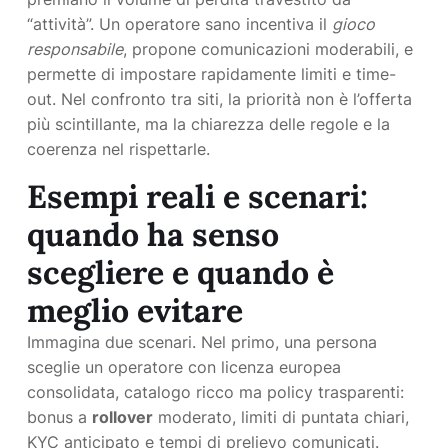
“attività”. Un operatore sano incentiva il
gioco
responsabile
, propone comunicazioni moderabili, e
permette di impostare rapidamente limiti e time-
out. Nel confronto tra siti, la priorità non è l’offerta
più scintillante, ma la chiarezza delle regole e la
coerenza nel rispettarle.
Esempi reali e scenari:
quando ha senso
scegliere e quando è
meglio evitare
Immagina due scenari. Nel primo, una persona
sceglie un operatore con licenza europea
consolidata, catalogo ricco ma policy trasparenti:
bonus a
rollover
moderato, limiti di puntata chiari,
KYC anticipato e tempi di prelievo comunicati.