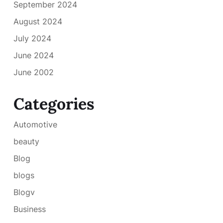
September 2024
August 2024
July 2024
June 2024
June 2002
Categories
Automotive
beauty
Blog
blogs
Blogv
Business