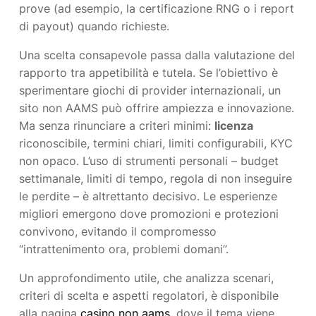
prove (ad esempio, la certificazione RNG o i report
di payout) quando richieste.
Una scelta consapevole passa dalla valutazione del
rapporto tra appetibilità e tutela. Se l’obiettivo è
sperimentare giochi di provider internazionali, un
sito non AAMS può offrire ampiezza e innovazione.
Ma senza rinunciare a criteri minimi:
licenza
riconoscibile, termini chiari, limiti configurabili, KYC
non opaco. L’uso di strumenti personali – budget
settimanale, limiti di tempo, regola di non inseguire
le perdite – è altrettanto decisivo. Le esperienze
migliori emergono dove promozioni e protezioni
convivono, evitando il compromesso
“intrattenimento ora, problemi domani”.
Un approfondimento utile, che analizza scenari,
criteri di scelta e aspetti regolatori, è disponibile
alla pagina
casino non aams
, dove il tema viene