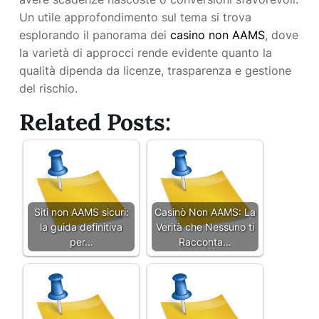
Un utile approfondimento sul tema si trova
esplorando il panorama dei
casino non AAMS
, dove
la varietà di approcci rende evidente quanto la
qualità dipenda da licenze, trasparenza e gestione
del rischio.
Related Posts:
Siti non AAMS sicuri:
Casinò Non AAMS: La
la guida definitiva
Verità che Nessuno ti
per…
Racconta…