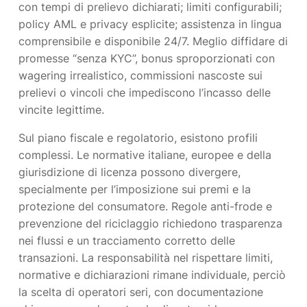
con tempi di prelievo dichiarati; limiti configurabili;
policy AML e privacy esplicite; assistenza in lingua
comprensibile e disponibile 24/7. Meglio diffidare di
promesse “senza KYC”, bonus sproporzionati con
wagering irrealistico, commissioni nascoste sui
prelievi o vincoli che impediscono l’incasso delle
vincite legittime.
Sul piano fiscale e regolatorio, esistono profili
complessi. Le normative italiane, europee e della
giurisdizione di licenza possono divergere,
specialmente per l’imposizione sui premi e la
protezione del consumatore. Regole anti-frode e
prevenzione del riciclaggio richiedono trasparenza
nei flussi e un tracciamento corretto delle
transazioni. La responsabilità nel rispettare limiti,
normative e dichiarazioni rimane individuale, perciò
la scelta di operatori seri, con documentazione