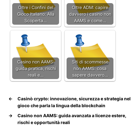
Oltre i Confini del
Oltre ADM: capire
Gioco Italiano: Alla
davvero i casino non
Scoperta…
AAMS e come…
Casino non AAMS:
Siti di scommesse
guida pratica, rischi
non AAMS: cosa
reali e…
sapere davvero…
←
Casinò crypto: innovazione, sicurezza e strategia nel
gioco che parla la lingua della blockchain
→
Casino non AAMS: guida avanzata a licenze estere,
rischi e opportunità reali