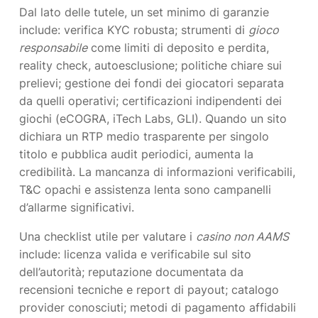
Dal lato delle tutele, un set minimo di garanzie
include: verifica KYC robusta; strumenti di
gioco
responsabile
come limiti di deposito e perdita,
reality check, autoesclusione; politiche chiare sui
prelievi; gestione dei fondi dei giocatori separata
da quelli operativi; certificazioni indipendenti dei
giochi (eCOGRA, iTech Labs, GLI). Quando un sito
dichiara un RTP medio trasparente per singolo
titolo e pubblica audit periodici, aumenta la
credibilità. La mancanza di informazioni verificabili,
T&C opachi e assistenza lenta sono campanelli
d’allarme significativi.
Una checklist utile per valutare i
casino non AAMS
include: licenza valida e verificabile sul sito
dell’autorità; reputazione documentata da
recensioni tecniche e report di payout; catalogo
provider conosciuti; metodi di pagamento affidabili