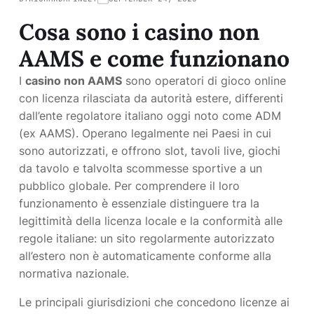
Cosa sono i casino non
AAMS e come funzionano
I
casino non AAMS
sono operatori di gioco online
con licenza rilasciata da autorità estere, differenti
dall’ente regolatore italiano oggi noto come ADM
(ex AAMS). Operano legalmente nei Paesi in cui
sono autorizzati, e offrono slot, tavoli live, giochi
da tavolo e talvolta scommesse sportive a un
pubblico globale. Per comprendere il loro
funzionamento è essenziale distinguere tra la
legittimità della licenza locale e la conformità alle
regole italiane: un sito regolarmente autorizzato
all’estero non è automaticamente conforme alla
normativa nazionale.
Le principali giurisdizioni che concedono licenze ai