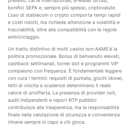
prelievo: carte internazionali, e-wallet diffusi,
bonifici SEPA e, sempre più spesso, criptovalute.
L’uso di stablecoin o crypto comporta tempi rapidi
e costi ridotti, ma richiede attenzione a volatilità e
tracciabilità, oltre alla compatibilità con le regole
antiriciclaggio.
Un tratto distintivo di molti
casino non AAMS
è la
politica promozionale. Bonus di benvenuto elevati,
cashback settimanali, tornei slot e programmi VIP
compaiono con frequenza. È fondamentale leggere
con cura i termini: requisiti di puntata, giochi idonei,
tetti di vincita e scadenze determinano il reale
valore di un’offerta. La presenza di provider noti,
audit indipendenti e report RTP pubblici
contribuisce alla trasparenza, ma la responsabilità
finale nella valutazione di sicurezza e convenienza
rimane sempre in capo a chi gioca.