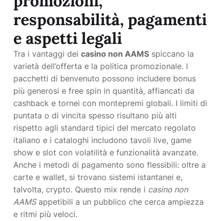
promozioni,
responsabilità, pagamenti
e aspetti legali
Tra i vantaggi dei
casino non AAMS
spiccano la
varietà dell’offerta e la politica promozionale. I
pacchetti di benvenuto possono includere bonus
più generosi e free spin in quantità, affiancati da
cashback e tornei con montepremi globali. I limiti di
puntata o di vincita spesso risultano più alti
rispetto agli standard tipici del mercato regolato
italiano e i cataloghi includono tavoli live, game
show e slot con volatilità e funzionalità avanzate.
Anche i metodi di pagamento sono flessibili: oltre a
carte e wallet, si trovano sistemi istantanei e,
talvolta, crypto. Questo mix rende i
casino non
AAMS
appetibili a un pubblico che cerca ampiezza
e ritmi più veloci.