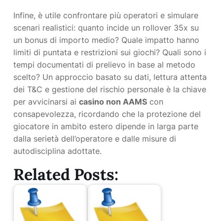
Infine, è utile confrontare più operatori e simulare
scenari realistici: quanto incide un rollover 35x su
un bonus di importo medio? Quale impatto hanno
limiti di puntata e restrizioni sui giochi? Quali sono i
tempi documentati di prelievo in base al metodo
scelto? Un approccio basato su dati, lettura attenta
dei T&C e gestione del rischio personale è la chiave
per avvicinarsi ai
casino non AAMS
con
consapevolezza, ricordando che la protezione del
giocatore in ambito estero dipende in larga parte
dalla serietà dell’operatore e dalle misure di
autodisciplina adottate.
Related Posts: