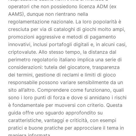
operatori che non possiedono licenza ADM (ex
AAMS), dunque non rientrano nella
regolamentazione nazionale. La loro popolarità è
cresciuta per via di cataloghi di giochi molto ampi,
promozioni aggressive e metodi di pagamento
innovativi, inclusi portafogli digitali e, in alcuni casi,
criptovalute. Allo stesso tempo, la distanza dal
perimetro regolatorio italiano implica una serie di
considerazioni: tutela del giocatore, trasparenza
dei termini, gestione di reclami e limiti di gioco
responsabile possono variare sensibilmente da un
sito all’altro. Comprendere come funzionano, quali
sono i loro punti di forza e dove si annidano i rischi
è fondamentale per muoversi con criterio. Questa
guida offre uno sguardo approfondito su
caratteristiche, vantaggi e criticità, con esempi
pratici e buone pratiche per approcciare il tema in
maniera informata.