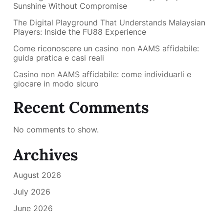
Sunshine Without Compromise
The Digital Playground That Understands Malaysian
Players: Inside the FU88 Experience
Come riconoscere un casino non AAMS affidabile:
guida pratica e casi reali
Casino non AAMS affidabile: come individuarli e
giocare in modo sicuro
Recent Comments
No comments to show.
Archives
August 2026
July 2026
June 2026