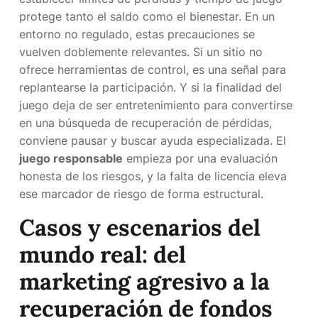
protege tanto el saldo como el bienestar. En un
entorno no regulado, estas precauciones se
vuelven doblemente relevantes. Si un sitio no
ofrece herramientas de control, es una señal para
replantearse la participación. Y si la finalidad del
juego deja de ser entretenimiento para convertirse
en una búsqueda de recuperación de pérdidas,
conviene pausar y buscar ayuda especializada. El
juego responsable
empieza por una evaluación
honesta de los riesgos, y la falta de licencia eleva
ese marcador de riesgo de forma estructural.
Casos y escenarios del
mundo real: del
marketing agresivo a la
recuperación de fondos