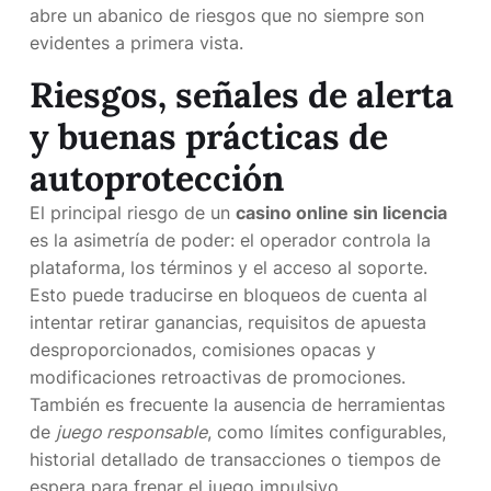
abre un abanico de riesgos que no siempre son
evidentes a primera vista.
Riesgos, señales de alerta
y buenas prácticas de
autoprotección
El principal riesgo de un
casino online sin licencia
es la asimetría de poder: el operador controla la
plataforma, los términos y el acceso al soporte.
Esto puede traducirse en bloqueos de cuenta al
intentar retirar ganancias, requisitos de apuesta
desproporcionados, comisiones opacas y
modificaciones retroactivas de promociones.
También es frecuente la ausencia de herramientas
de
juego responsable
, como límites configurables,
historial detallado de transacciones o tiempos de
espera para frenar el juego impulsivo.