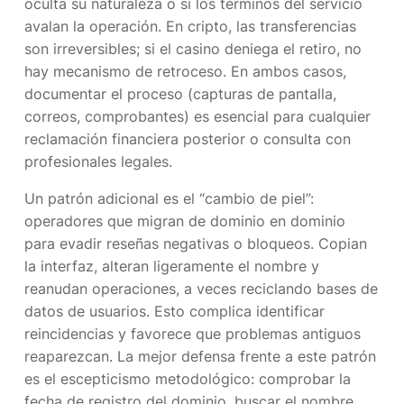
oculta su naturaleza o si los términos del servicio
avalan la operación. En cripto, las transferencias
son irreversibles; si el casino deniega el retiro, no
hay mecanismo de retroceso. En ambos casos,
documentar el proceso (capturas de pantalla,
correos, comprobantes) es esencial para cualquier
reclamación financiera posterior o consulta con
profesionales legales.
Un patrón adicional es el “cambio de piel”:
operadores que migran de dominio en dominio
para evadir reseñas negativas o bloqueos. Copian
la interfaz, alteran ligeramente el nombre y
reanudan operaciones, a veces reciclando bases de
datos de usuarios. Esto complica identificar
reincidencias y favorece que problemas antiguos
reaparezcan. La mejor defensa frente a este patrón
es el escepticismo metodológico: comprobar la
fecha de registro del dominio, buscar el nombre