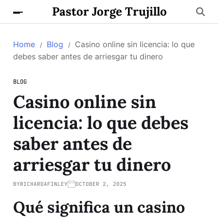
Pastor Jorge Trujillo
Home
Blog
Casino online sin licencia: lo que
debes saber antes de arriesgar tu dinero
BLOG
Casino online sin
licencia: lo que debes
saber antes de
arriesgar tu dinero
BY
RICHARDAFINLEY
OCTOBER 2, 2025
Qué significa un casino