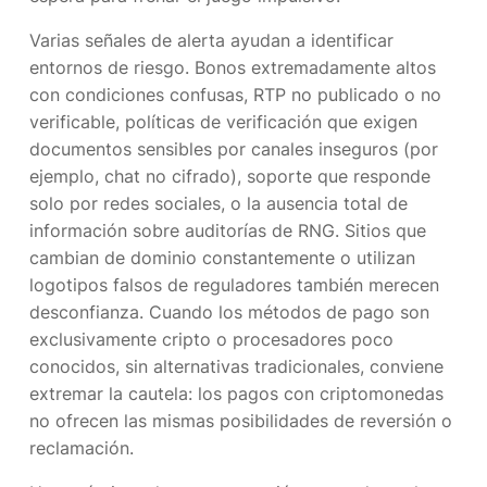
Varias señales de alerta ayudan a identificar
entornos de riesgo. Bonos extremadamente altos
con condiciones confusas, RTP no publicado o no
verificable, políticas de verificación que exigen
documentos sensibles por canales inseguros (por
ejemplo, chat no cifrado), soporte que responde
solo por redes sociales, o la ausencia total de
información sobre auditorías de RNG. Sitios que
cambian de dominio constantemente o utilizan
logotipos falsos de reguladores también merecen
desconfianza. Cuando los métodos de pago son
exclusivamente cripto o procesadores poco
conocidos, sin alternativas tradicionales, conviene
extremar la cautela: los pagos con criptomonedas
no ofrecen las mismas posibilidades de reversión o
reclamación.