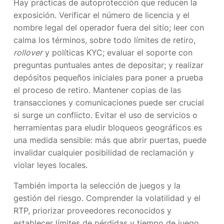
Hay prácticas de autoprotección que reducen la
exposición. Verificar el número de licencia y el
nombre legal del operador fuera del sitio; leer con
calma los términos, sobre todo límites de retiro,
rollover
y políticas KYC; evaluar el soporte con
preguntas puntuales antes de depositar; y realizar
depósitos pequeños iniciales para poner a prueba
el proceso de retiro. Mantener copias de las
transacciones y comunicaciones puede ser crucial
si surge un conflicto. Evitar el uso de servicios o
herramientas para eludir bloqueos geográficos es
una medida sensible: más que abrir puertas, puede
invalidar cualquier posibilidad de reclamación y
violar leyes locales.
También importa la selección de juegos y la
gestión del riesgo. Comprender la volatilidad y el
RTP, priorizar proveedores reconocidos y
establecer límites de pérdidas y tiempo de juego