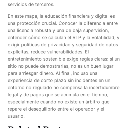
servicios de terceros.
En este mapa, la educación financiera y digital es
una protección crucial. Conocer la diferencia entre
una licencia robusta y una de baja supervisión,
entender cómo se calculan el RTP y la volatilidad, y
exigir políticas de privacidad y seguridad de datos
explícitas, reduce vulnerabilidades. El
entretenimiento sostenible exige reglas claras: si un
sitio no puede demostrarlas, no es un buen lugar
para arriesgar dinero. Al final, incluso una
experiencia de corto plazo sin incidentes en un
entorno no regulado no compensa la incertidumbre
legal y de pagos que se acumula en el tiempo,
especialmente cuando no existe un árbitro que
repare el desequilibrio entre el operador y el
usuario.