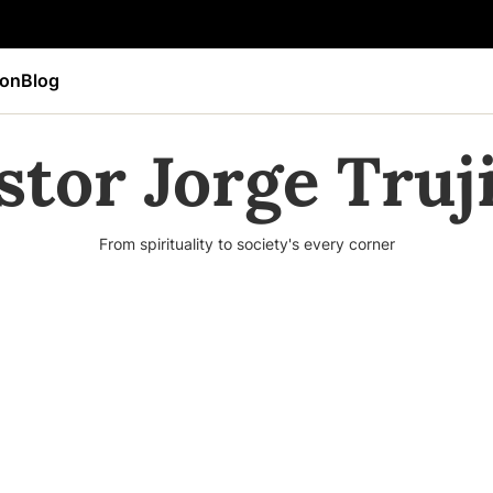
ion
Blog
stor Jorge Truji
From spirituality to society's every corner