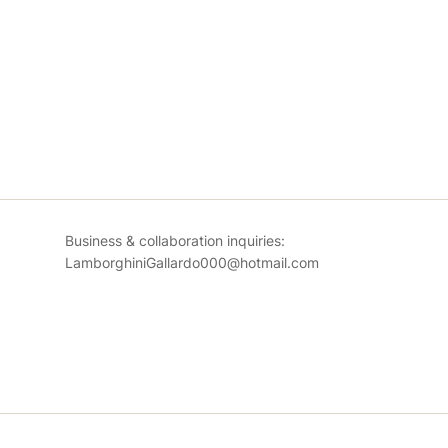
Business & collaboration inquiries:
LamborghiniGallardo000@hotmail.com