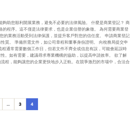
夠助您順利開展業務，避免不必要的法律風險。 什麼是商業登記？ 商
格的程序。這不僅是法律要求，也是企業信譽的象徵。 為何需要商業登
您的業務活動受到法律保護，並提升客戶對您的信任度。 申請商業登記
務性質。 準備所需文件，如公司章程和董事身份證明。 向稅務局提交申
個流程通常需要數個工作日，但若文件不齊全或信息有誤，可能會延誤時
確性。如有需要，建議尋求專業機構的協助，以提高申請效率。 欲了解
的流程，能夠讓您的企業更快地步入正軌。在競爭激烈的市場中，合法合
…
3
4