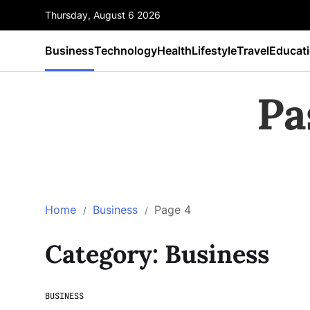
Thursday, August 6 2026
Business
Technology
Health
Lifestyle
Travel
Educat
Pa
Home
Business
Page 4
Category:
Business
BUSINESS