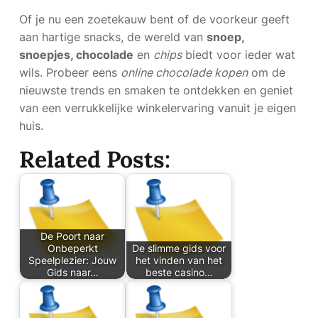
Of je nu een zoetekauw bent of de voorkeur geeft
aan hartige snacks, de wereld van
snoep,
snoepjes, chocolade
en
chips
biedt voor ieder wat
wils. Probeer eens
online chocolade kopen
om de
nieuwste trends en smaken te ontdekken en geniet
van een verrukkelijke winkelervaring vanuit je eigen
huis.
Related Posts:
De Poort naar
Onbeperkt
De slimme gids voor
Speelplezier: Jouw
het vinden van het
Gids naar…
beste casino…