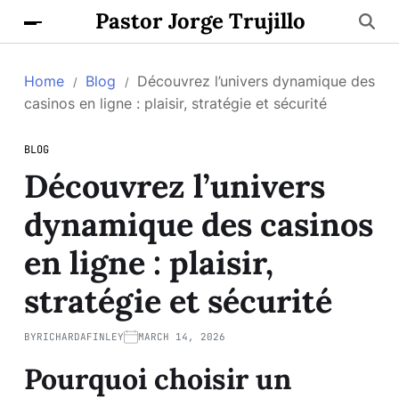
Pastor Jorge Trujillo
Home
Blog
Découvrez l’univers dynamique des
casinos en ligne : plaisir, stratégie et sécurité
BLOG
Découvrez l’univers
dynamique des casinos
en ligne : plaisir,
stratégie et sécurité
BY
RICHARDAFINLEY
MARCH 14, 2026
Pourquoi choisir un