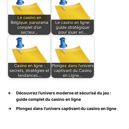
Le casino en
Belgique: panorama
Le casino en ligne:
complet d’un
guide stratégique
secteur…
pour jouer en…
Casino en ligne :
Plongez dans l'univers
secrets, stratégies et
captivant du Casino
tendances…
en Ligne…
←
Découvrez l’univers moderne et sécurisé du jeu :
guide complet du casino en ligne
→
Plongez dans l’univers captivant du casino en ligne