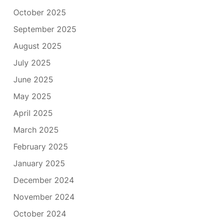
October 2025
September 2025
August 2025
July 2025
June 2025
May 2025
April 2025
March 2025
February 2025
January 2025
December 2024
November 2024
October 2024