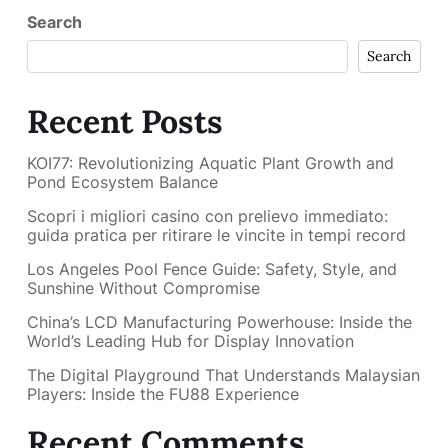
Search
Search
Recent Posts
KOI77: Revolutionizing Aquatic Plant Growth and
Pond Ecosystem Balance
Scopri i migliori casino con prelievo immediato:
guida pratica per ritirare le vincite in tempi record
Los Angeles Pool Fence Guide: Safety, Style, and
Sunshine Without Compromise
China’s LCD Manufacturing Powerhouse: Inside the
World’s Leading Hub for Display Innovation
The Digital Playground That Understands Malaysian
Players: Inside the FU88 Experience
Recent Comments