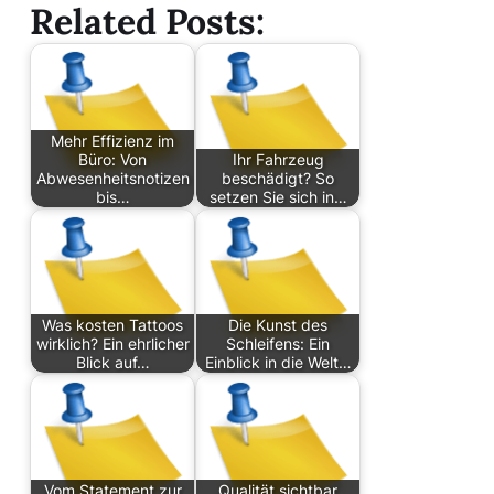
Related Posts:
Mehr Effizienz im
Büro: Von
Ihr Fahrzeug
Abwesenheitsnotizen
beschädigt? So
bis…
setzen Sie sich in…
Was kosten Tattoos
Die Kunst des
wirklich? Ein ehrlicher
Schleifens: Ein
Blick auf…
Einblick in die Welt…
Vom Statement zur
Qualität sichtbar