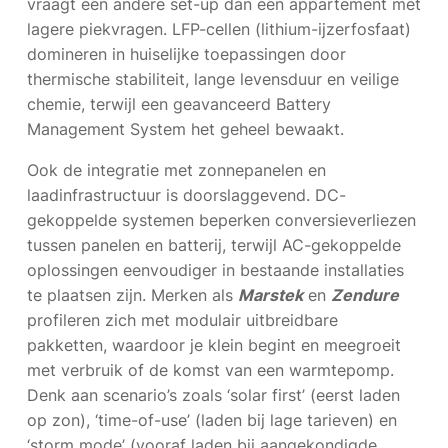
vraagt een andere set-up dan een appartement met
lagere piekvragen. LFP-cellen (lithium-ijzerfosfaat)
domineren in huiselijke toepassingen door
thermische stabiliteit, lange levensduur en veilige
chemie, terwijl een geavanceerd Battery
Management System het geheel bewaakt.
Ook de integratie met zonnepanelen en
laadinfrastructuur is doorslaggevend. DC-
gekoppelde systemen beperken conversieverliezen
tussen panelen en batterij, terwijl AC-gekoppelde
oplossingen eenvoudiger in bestaande installaties
te plaatsen zijn. Merken als
Marstek
en
Zendure
profileren zich met modulair uitbreidbare
pakketten, waardoor je klein begint en meegroeit
met verbruik of de komst van een warmtepomp.
Denk aan scenario’s zoals ‘solar first’ (eerst laden
op zon), ‘time-of-use’ (laden bij lage tarieven) en
‘storm mode’ (vooraf laden bij aangekondigde