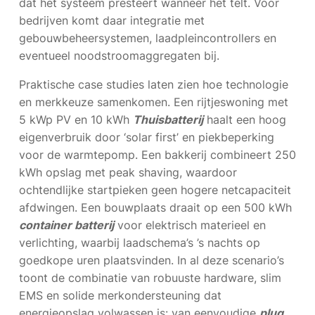
dat het systeem presteert wanneer het telt. Voor
bedrijven komt daar integratie met
gebouwbeheersystemen, laadpleincontrollers en
eventueel noodstroomaggregaten bij.
Praktische case studies laten zien hoe technologie
en merkkeuze samenkomen. Een rijtjeswoning met
5 kWp PV en 10 kWh
Thuisbatterij
haalt een hoog
eigenverbruik door ‘solar first’ en piekbeperking
voor de warmtepomp. Een bakkerij combineert 250
kWh opslag met peak shaving, waardoor
ochtendlijke startpieken geen hogere netcapaciteit
afdwingen. Een bouwplaats draait op een 500 kWh
container batterij
voor elektrisch materieel en
verlichting, waarbij laadschema’s ’s nachts op
goedkope uren plaatsvinden. In al deze scenario’s
toont de combinatie van robuuste hardware, slim
EMS en solide merkondersteuning dat
energieopslag volwassen is: van eenvoudige
plug