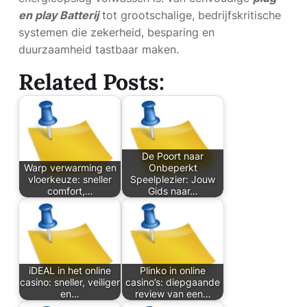
en play Batterij
tot grootschalige, bedrijfskritische
systemen die zekerheid, besparing en
duurzaamheid tastbaar maken.
Related Posts:
De Poort naar
Warp verwarming en
Onbeperkt
vloerkeuze: sneller
Speelplezier: Jouw
comfort,…
Gids naar…
iDEAL in het online
Plinko in online
casino: sneller, veiliger
casino’s: diepgaande
en…
review van een…