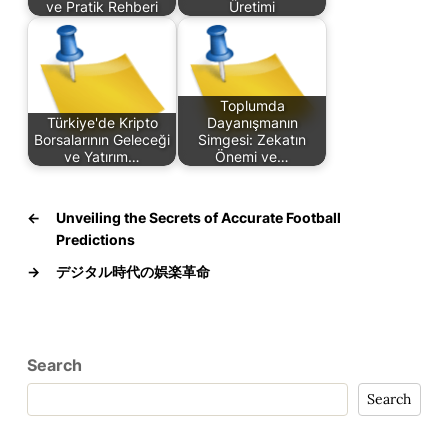
ve Pratik Rehberi
Üretimi
Toplumda
Türkiye'de Kripto
Dayanışmanın
Borsalarının Geleceği
Simgesi: Zekatın
ve Yatırım…
Önemi ve…
←
Unveiling the Secrets of Accurate Football
Predictions
→
デジタル時代の娯楽革命
Search
Search