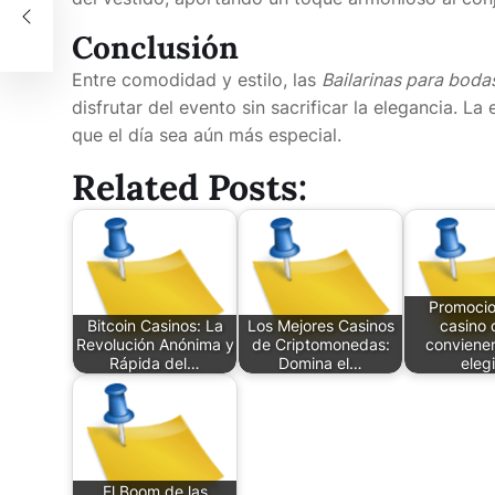
Conclusión
Entre comodidad y estilo, las
Bailarinas para boda
disfrutar del evento sin sacrificar la elegancia. L
que el día sea aún más especial.
Related Posts:
Promocio
Bitcoin Casinos: La
Los Mejores Casinos
casino 
Revolución Anónima y
de Criptomonedas:
conviene
Rápida del…
Domina el…
eleg
El Boom de las