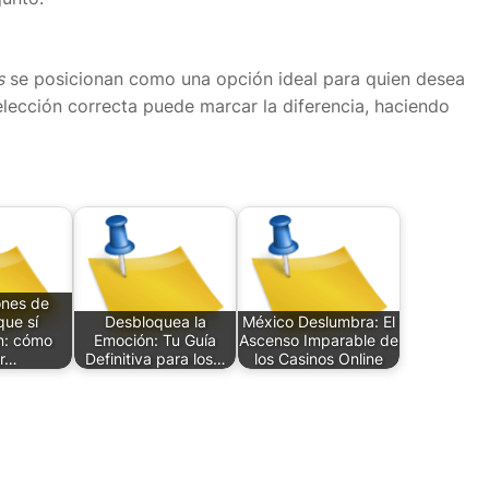
s
se posicionan como una opción ideal para quien desea
a elección correcta puede marcar la diferencia, haciendo
nes de
que sí
Desbloquea la
México Deslumbra: El
n: cómo
Emoción: Tu Guía
Ascenso Imparable de
ir…
Definitiva para los…
los Casinos Online