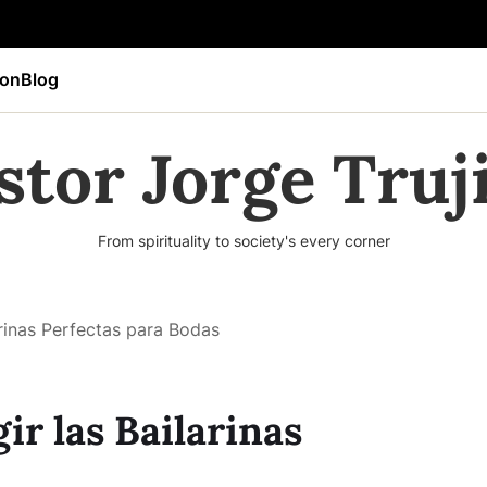
ion
Blog
stor Jorge Truji
From spirituality to society's every corner
arinas Perfectas para Bodas
ir las Bailarinas