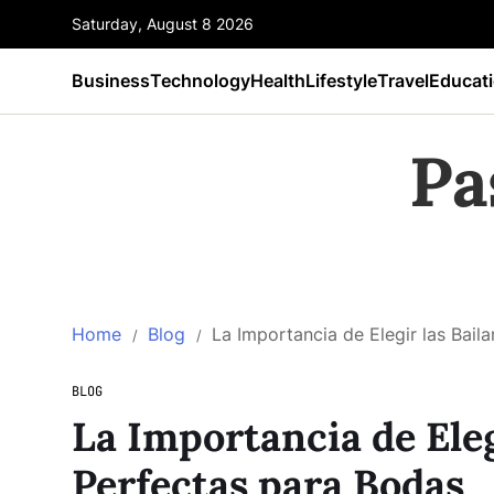
Saturday, August 8 2026
Business
Technology
Health
Lifestyle
Travel
Educat
Pa
Home
Blog
La Importancia de Elegir las Bail
BLOG
La Importancia de Eleg
Perfectas para Bodas