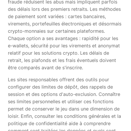
fraude réduisent les abus mais impliquent parfois
des délais lors des premiers retraits. Les méthodes
de paiement sont variées : cartes bancaires,
virements, portefeuilles électroniques et désormais
crypto-monnaies sur certaines plateformes.
Chaque option a ses avantages : rapidité pour les
e-wallets, sécurité pour les virements et anonymat
relatif pour les solutions crypto. Les délais de
retrait, les plafonds et les frais éventuels doivent
être comparés avant de s'inscrire.
Les sites responsables offrent des outils pour
configurer des limites de dépôt, des rappels de
session et des options d'auto-exclusion. Connaître
ses limites personnelles et utiliser ces fonctions
permet de conserver le jeu dans une dimension de
loisir. Enfin, consulter les conditions générales et la
politique de confidentialité aide à comprendre
comment sont traitées les données et quels sont