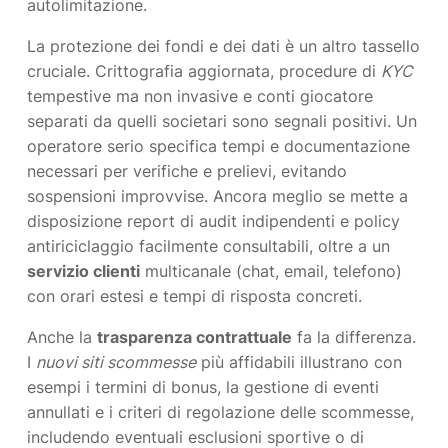
autolimitazione.
La protezione dei fondi e dei dati è un altro tassello
cruciale. Crittografia aggiornata, procedure di
KYC
tempestive ma non invasive e conti giocatore
separati da quelli societari sono segnali positivi. Un
operatore serio specifica tempi e documentazione
necessari per verifiche e prelievi, evitando
sospensioni improvvise. Ancora meglio se mette a
disposizione report di audit indipendenti e policy
antiriciclaggio facilmente consultabili, oltre a un
servizio clienti
multicanale (chat, email, telefono)
con orari estesi e tempi di risposta concreti.
Anche la
trasparenza contrattuale
fa la differenza.
I
nuovi siti scommesse
più affidabili illustrano con
esempi i termini di bonus, la gestione di eventi
annullati e i criteri di regolazione delle scommesse,
includendo eventuali esclusioni sportive o di