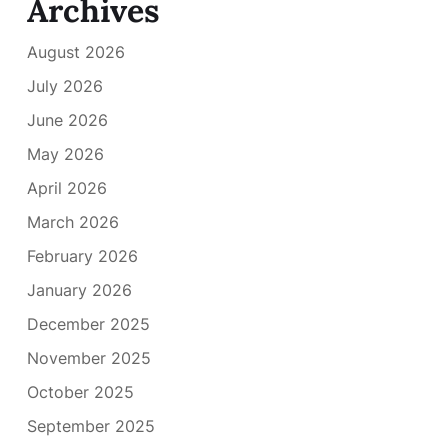
Archives
August 2026
July 2026
June 2026
May 2026
April 2026
March 2026
February 2026
January 2026
December 2025
November 2025
October 2025
September 2025