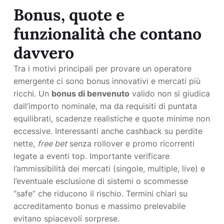
Bonus, quote e
funzionalità che contano
davvero
Tra i motivi principali per provare un operatore
emergente ci sono bonus innovativi e mercati più
ricchi. Un
bonus di benvenuto
valido non si giudica
dall’importo nominale, ma da requisiti di puntata
equilibrati, scadenze realistiche e quote minime non
eccessive. Interessanti anche cashback su perdite
nette,
free bet
senza rollover e promo ricorrenti
legate a eventi top. Importante verificare
l’ammissibilità dei mercati (singole, multiple, live) e
l’eventuale esclusione di sistemi o scommesse
“safe” che riducono il rischio. Termini chiari su
accreditamento bonus e massimo prelevabile
evitano spiacevoli sorprese.