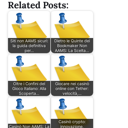
Related Posts:
Siti non AAMS sicuri:
Dietro le Quinte dei
la guida definitiva
Bookmaker Non
per…
AAMS: La Scelta…
Oltre i Confini del
Giocare nei casinò
Gioco Italiano: Alla
online con Tether:
Scoperta…
velocità,…
Casinò crypto:
Casinò Non AAMS: La
innovazione,