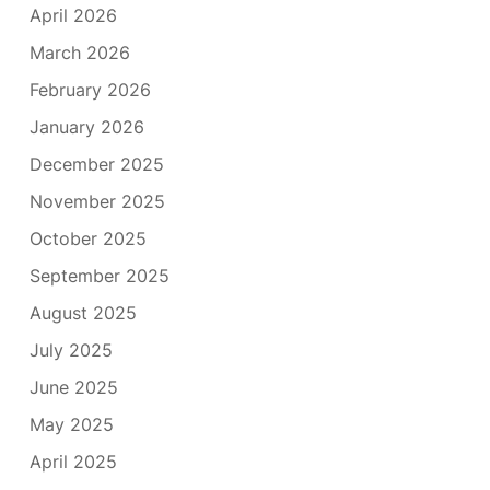
April 2026
March 2026
February 2026
January 2026
December 2025
November 2025
October 2025
September 2025
August 2025
July 2025
June 2025
May 2025
April 2025