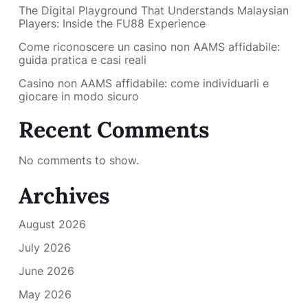
The Digital Playground That Understands Malaysian
Players: Inside the FU88 Experience
Come riconoscere un casino non AAMS affidabile:
guida pratica e casi reali
Casino non AAMS affidabile: come individuarli e
giocare in modo sicuro
Recent Comments
No comments to show.
Archives
August 2026
July 2026
June 2026
May 2026