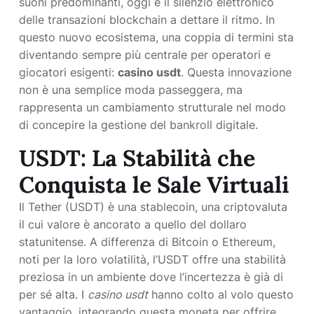
suoni predominanti, oggi è il silenzio elettronico
delle transazioni blockchain a dettare il ritmo. In
questo nuovo ecosistema, una coppia di termini sta
diventando sempre più centrale per operatori e
giocatori esigenti:
casino usdt
. Questa innovazione
non è una semplice moda passeggera, ma
rappresenta un cambiamento strutturale nel modo
di concepire la gestione del bankroll digitale.
USDT: La Stabilità che
Conquista le Sale Virtuali
Il Tether (USDT) è una stablecoin, una criptovaluta
il cui valore è ancorato a quello del dollaro
statunitense. A differenza di Bitcoin o Ethereum,
noti per la loro volatilità, l’USDT offre una stabilità
preziosa in un ambiente dove l’incertezza è già di
per sé alta. I
casino usdt
hanno colto al volo questo
vantaggio, integrando questa moneta per offrire