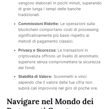
vengono elaborati in pochi minuti, superando
di gran lunga i tempi delle banche
tradizionali.
Commissioni Ridotte:
Le operazioni sulla
blockchain comportano costi di processing
significativamente più bassi rispetto ai
metodi di pagamento classici.
Privacy e Sicurezza:
Le transazioni in
criptovaluta offrono un livello di anonimato
superiore senza compromettere la sicurezza
dei fondi.
Stabilità di Valore:
Scommetti e vinci
sapendo che il valore della tua cifra non
subirà cali improvvisi nel giro di poche ore.
Navigare nel Mondo dei