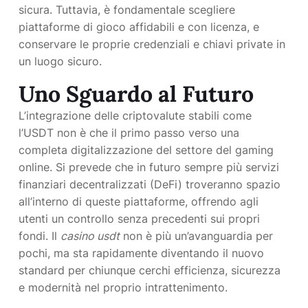
sicura. Tuttavia, è fondamentale scegliere
piattaforme di gioco affidabili e con licenza, e
conservare le proprie credenziali e chiavi private in
un luogo sicuro.
Uno Sguardo al Futuro
L’integrazione delle criptovalute stabili come
l’USDT non è che il primo passo verso una
completa digitalizzazione del settore del gaming
online. Si prevede che in futuro sempre più servizi
finanziari decentralizzati (DeFi) troveranno spazio
all’interno di queste piattaforme, offrendo agli
utenti un controllo senza precedenti sui propri
fondi. Il
casino usdt
non è più un’avanguardia per
pochi, ma sta rapidamente diventando il nuovo
standard per chiunque cerchi efficienza, sicurezza
e modernità nel proprio intrattenimento.