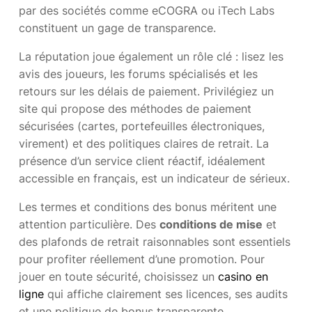
par des sociétés comme eCOGRA ou iTech Labs
constituent un gage de transparence.
La réputation joue également un rôle clé : lisez les
avis des joueurs, les forums spécialisés et les
retours sur les délais de paiement. Privilégiez un
site qui propose des méthodes de paiement
sécurisées (cartes, portefeuilles électroniques,
virement) et des politiques claires de retrait. La
présence d’un service client réactif, idéalement
accessible en français, est un indicateur de sérieux.
Les termes et conditions des bonus méritent une
attention particulière. Des
conditions de mise
et
des plafonds de retrait raisonnables sont essentiels
pour profiter réellement d’une promotion. Pour
jouer en toute sécurité, choisissez un
casino en
ligne
qui affiche clairement ses licences, ses audits
et une politique de bonus transparente.