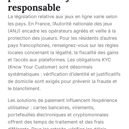
responsable
La législation relative aux jeux en ligne varie selon
les pays. En France, l’Autorité nationale des jeux
(ANJ) encadre les opérateurs agréés et veille à la
protection des joueurs. Pour les résidents d’autres
pays francophones, renseignez-vous sur les règles
locales concernant la légalité, la fiscalité des gains
et l’accès aux plateformes. Les obligations KYC
(Know Your Customer) sont désormais
systématiques : vérification d’identité et justificatifs
de domicile sont exigés pour prévenir la fraude et
le blanchiment.
Les solutions de paiement influencent l’expérience
utilisateur : cartes bancaires, virements,
portefeuilles électroniques et cryptomonnaies
offrent des temps de traitement et des frais