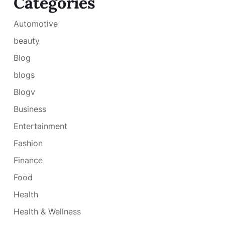
Categories
Automotive
beauty
Blog
blogs
Blogv
Business
Entertainment
Fashion
Finance
Food
Health
Health & Wellness