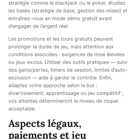
stratégie comme le blackjack ou le poker, étudiez
les bases (stratégie de base, gestion des mises) et
entraînez-vous en mode démo gratuit avant
d’engager de l’argent réel.
Les promotions et les tours gratuits peuvent
prolonger la durée de jeu, mais attention aux
conditions associées : exigences de mise élevées
ou jeux exclus. Utiliser des outils pratiques — suivi
des gains/pertes, timers de session, limites d’auto-
exclusion — aide à garder le contrôle. Enfin,
adaptez votre approche selon le but :
divertissement, apprentissage ou jeu compétitif ;
vos attentes détermineront le niveau de risque
acceptable.
Aspects légaux,
paiements et jeu