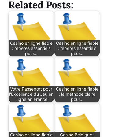
Related Posts:
Casino en ligne fiable
Casino en ligne fiable
: repères essentiels
: repères essentiels
pour…
pour…
Votre Passeport pour
Casino en ligne fiable
l'Excellence du Jeu en
: la méthode claire
Ligne en France
pour…
Casino en ligne fiable
Casino Belgique :