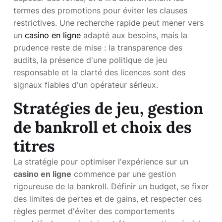
termes des promotions pour éviter les clauses
restrictives. Une recherche rapide peut mener vers
un
casino en ligne
adapté aux besoins, mais la
prudence reste de mise : la transparence des
audits, la présence d'une politique de jeu
responsable et la clarté des licences sont des
signaux fiables d'un opérateur sérieux.
Stratégies de jeu, gestion
de bankroll et choix des
titres
La stratégie pour optimiser l'expérience sur un
casino en ligne
commence par une gestion
rigoureuse de la bankroll. Définir un budget, se fixer
des limites de pertes et de gains, et respecter ces
règles permet d'éviter des comportements