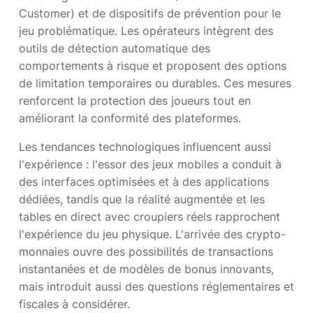
Customer) et de dispositifs de prévention pour le
jeu problématique. Les opérateurs intègrent des
outils de détection automatique des
comportements à risque et proposent des options
de limitation temporaires ou durables. Ces mesures
renforcent la protection des joueurs tout en
améliorant la conformité des plateformes.
Les tendances technologiques influencent aussi
l'expérience : l'essor des jeux mobiles a conduit à
des interfaces optimisées et à des applications
dédiées, tandis que la réalité augmentée et les
tables en direct avec croupiers réels rapprochent
l'expérience du jeu physique. L'arrivée des crypto-
monnaies ouvre des possibilités de transactions
instantanées et de modèles de bonus innovants,
mais introduit aussi des questions réglementaires et
fiscales à considérer.