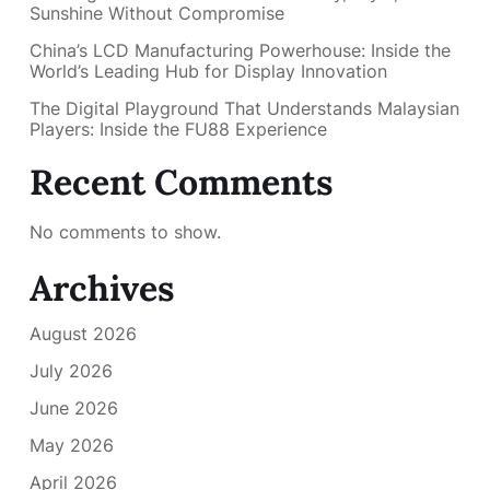
Sunshine Without Compromise
China’s LCD Manufacturing Powerhouse: Inside the
World’s Leading Hub for Display Innovation
The Digital Playground That Understands Malaysian
Players: Inside the FU88 Experience
Recent Comments
No comments to show.
Archives
August 2026
July 2026
June 2026
May 2026
April 2026