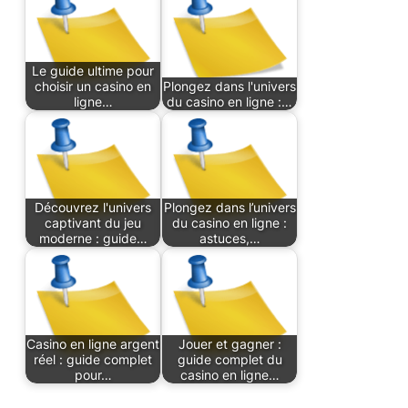
Le guide ultime pour
choisir un casino en
Plongez dans l'univers
ligne…
du casino en ligne :…
Découvrez l'univers
Plongez dans l’univers
captivant du jeu
du casino en ligne :
moderne : guide…
astuces,…
Casino en ligne argent
Jouer et gagner :
réel : guide complet
guide complet du
pour…
casino en ligne…