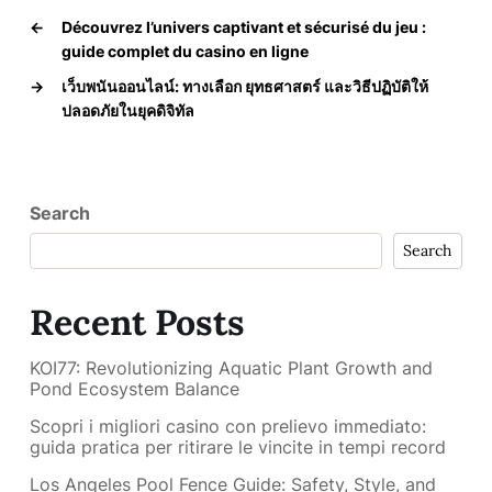
←
Découvrez l’univers captivant et sécurisé du jeu :
guide complet du casino en ligne
→
เว็บพนันออนไลน์: ทางเลือก ยุทธศาสตร์ และวิธีปฏิบัติให้
ปลอดภัยในยุคดิจิทัล
Search
Search
Recent Posts
KOI77: Revolutionizing Aquatic Plant Growth and
Pond Ecosystem Balance
Scopri i migliori casino con prelievo immediato:
guida pratica per ritirare le vincite in tempi record
Los Angeles Pool Fence Guide: Safety, Style, and