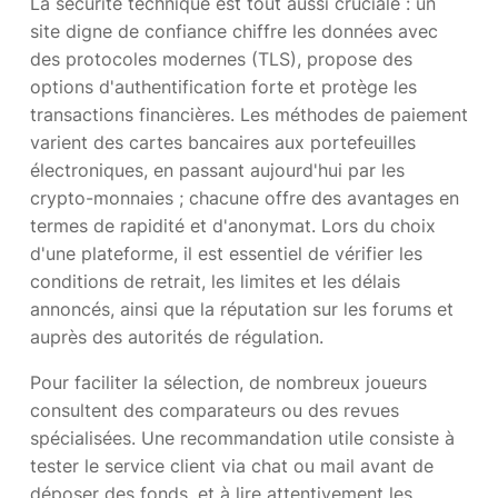
La sécurité technique est tout aussi cruciale : un
site digne de confiance chiffre les données avec
des protocoles modernes (TLS), propose des
options d'authentification forte et protège les
transactions financières. Les méthodes de paiement
varient des cartes bancaires aux portefeuilles
électroniques, en passant aujourd'hui par les
crypto-monnaies ; chacune offre des avantages en
termes de rapidité et d'anonymat. Lors du choix
d'une plateforme, il est essentiel de vérifier les
conditions de retrait, les limites et les délais
annoncés, ainsi que la réputation sur les forums et
auprès des autorités de régulation.
Pour faciliter la sélection, de nombreux joueurs
consultent des comparateurs ou des revues
spécialisées. Une recommandation utile consiste à
tester le service client via chat ou mail avant de
déposer des fonds, et à lire attentivement les