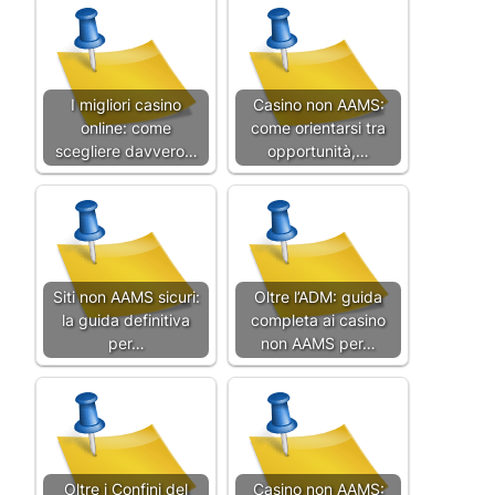
I migliori casino
Casino non AAMS:
online: come
come orientarsi tra
scegliere davvero…
opportunità,…
Siti non AAMS sicuri:
Oltre l’ADM: guida
la guida definitiva
completa ai casino
per…
non AAMS per…
Oltre i Confini del
Casino non AAMS: