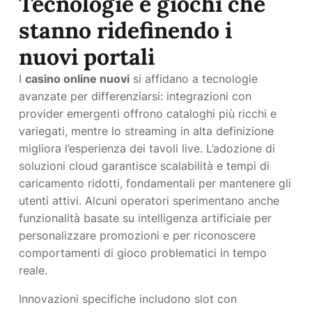
Tecnologie e giochi che
stanno ridefinendo i
nuovi portali
I
casino online nuovi
si affidano a tecnologie
avanzate per differenziarsi: integrazioni con
provider emergenti offrono cataloghi più ricchi e
variegati, mentre lo streaming in alta definizione
migliora l’esperienza dei tavoli live. L’adozione di
soluzioni cloud garantisce scalabilità e tempi di
caricamento ridotti, fondamentali per mantenere gli
utenti attivi. Alcuni operatori sperimentano anche
funzionalità basate su intelligenza artificiale per
personalizzare promozioni e per riconoscere
comportamenti di gioco problematici in tempo
reale.
Innovazioni specifiche includono slot con