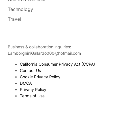
Technology
Travel
Business & collaboration inquiries:
LamborghiniGallardo000@hotmail.com
California Consumer Privacy Act (CCPA)
Contact Us
Cookie Privacy Policy
DMCA
Privacy Policy
Terms of Use
Copyright © 2026
- Powered by
Blogmarks
.