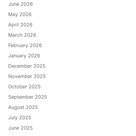
June 2026
May 2026
April 2026
March 2026
February 2026
January 2026
December 2025
November 2025
October 2025
September 2025
August 2025
July 2025
June 2025