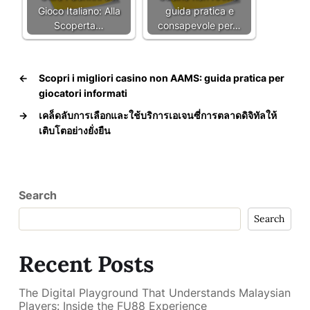
Gioco Italiano: Alla
guida pratica e
Scoperta…
consapevole per…
←
Scopri i migliori casino non AAMS: guida pratica per
giocatori informati
→
เคล็ดลับการเลือกและใช้บริการเอเจนซี่การตลาดดิจิทัลให้
เติบโตอย่างยั่งยืน
Search
Search
Recent Posts
The Digital Playground That Understands Malaysian
Players: Inside the FU88 Experience