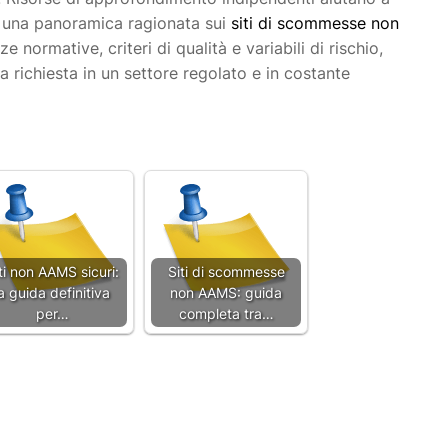
 una panoramica ragionata sui
siti di scommesse non
 normative, criteri di qualità e variabili di rischio,
a richiesta in un settore regolato e in costante
ti non AAMS sicuri:
Siti di scommesse
la guida definitiva
non AAMS: guida
per…
completa tra…