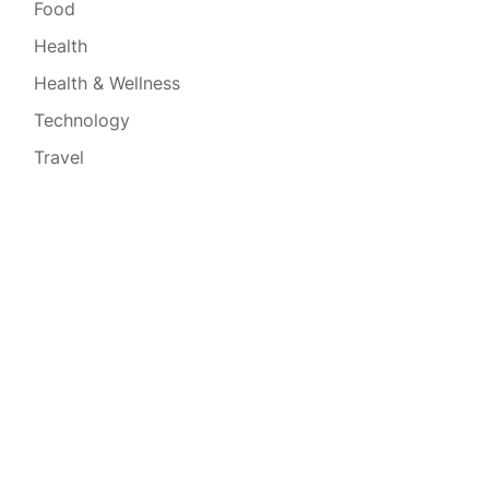
Food
Health
Health & Wellness
Technology
Travel