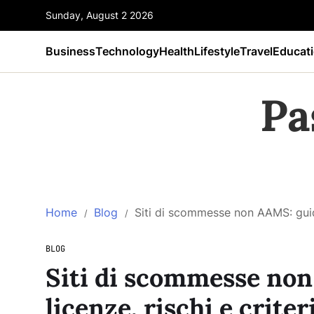
Sunday, August 2 2026
Business
Technology
Health
Lifestyle
Travel
Educat
Pa
Home
Blog
Siti di scommesse non AAMS: guida 
BLOG
Siti di scommesse non
licenze, rischi e criter