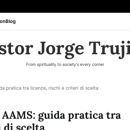
ion
Blog
stor Jorge Truji
From spirituality to society's every corner
pratica tra licenze, rischi e criteri di scelta
 AAMS: guida pratica tra
i di scelta