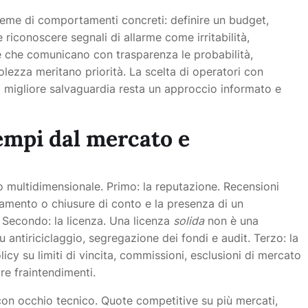
eme di comportamenti concreti: definire un budget,
e riconoscere segnali di allarme come irritabilità,
e che comunicano con trasparenza le probabilità,
ezza meritano priorità. La scelta di operatori con
 la migliore salvaguardia resta un approccio informato e
sempi dal mercato e
o multidimensionale. Primo: la reputazione. Recensioni
pagamento o chiusure di conto e la presenza di un
 Secondo: la licenza. Una licenza
solida
non è una
su antiriciclaggio, segregazione dei fondi e audit. Terzo: la
icy su limiti di vincita, commissioni, esclusioni di mercato
re fraintendimenti.
 con occhio tecnico. Quote competitive su più mercati,