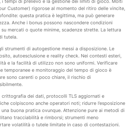
i tempi di prelievo e la gestione dei limiti di gioco. Molti
r Customer) rigorose al momento del ritiro delle vincite,
ofondite: questa pratica è legittima, ma può generare
iarezza. Anche i bonus possono nascondere condizioni
ni su mercati o quote minime, scadenze strette. La lettura
i tutela.
i strumenti di autogestione messi a disposizione. Le
ito, autoesclusione e reality check. Nei contesti esteri,
tà e la facilità di utilizzo non sono uniformi. Verificare
se temporanee e monitoraggio del tempo di gioco è
re sono carenti o poco chiare, il rischio di
ibilmente.
crittografia dei dati, protocolli TLS aggiornati e
tiche colpiscono anche operatori noti; ridurre l’esposizione
 una buona pratica ovunque. Attenzione pure ai metodi di
ilitano tracciabilità e rimborsi; strumenti meno
re volatilità o tutele limitate in caso di contestazioni.