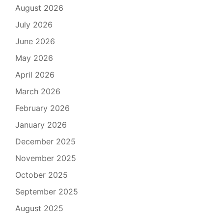
August 2026
July 2026
June 2026
May 2026
April 2026
March 2026
February 2026
January 2026
December 2025
November 2025
October 2025
September 2025
August 2025