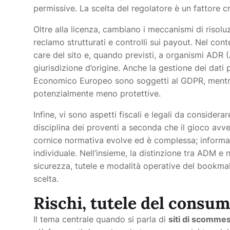
permissive. La scelta del regolatore è un fattore cr
Oltre alla licenza, cambiano i meccanismi di risol
reclamo strutturati e controlli sui payout. Nel cont
care del sito e, quando previsti, a organismi ADR (
giurisdizione d’origine. Anche la gestione dei dati p
Economico Europeo sono soggetti al GDPR, mentre a
potenzialmente meno protettive.
Infine, vi sono aspetti fiscali e legali da consider
disciplina dei proventi a seconda che il gioco avve
cornice normativa evolve ed è complessa; informarsi
individuale. Nell’insieme, la distinzione tra ADM 
sicurezza, tutele e modalità operative del bookma
scelta.
Rischi, tutele del consum
Il tema centrale quando si parla di
siti di scomm