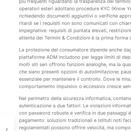
più frequenti riguardano la trasparenza dei termini, 
operatori esteri adottano procedure KYC (Know You
richiedendo documenti aggiuntivi o verifiche appr
ritardi se i requisiti non sono comunicati con ch
impegnative: requisiti di puntata elevati, restrizio
attenta dei Termini & Condizioni è la prima forma d
La protezione del consumatore dipende anche dagl
piattaforme ADM includono per legge limiti di depos
molti siti seri offrono funzioni analoghe, ma la quali
che siano presenti opzioni di
autolimitazione
, pau
essenziale per mantenere il controllo. Dove le misu
comportamento impulsivo o eccessivo cresce sens
Nel perimetro della sicurezza informatica, contano 
autenticazione a due fattori. Le violazioni informa
con password robuste e verifica in due passaggi è
pagamento: soluzioni tradizionali e istituti noti fac
の、
regolamentati possono offrire velocità, ma comporta