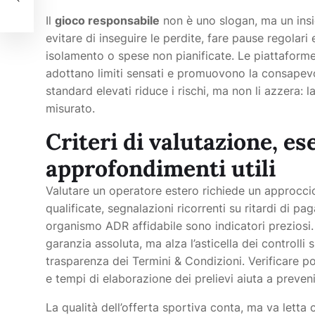
Il
gioco responsabile
non è uno slogan, ma un insi
evitare di inseguire le perdite, fare pause regolari 
isolamento o spese non pianificate. Le piattaform
adottano limiti sensati e promuovono la consapevol
standard elevati riduce i rischi, ma non li azzera:
misurato.
Criteri di valutazione, e
approfondimenti utili
Valutare un operatore estero richiede un approcci
qualificate, segnalazioni ricorrenti su ritardi di 
organismo ADR affidabile sono indicatori preziosi.
garanzia assoluta, ma alza l’asticella dei controlli 
trasparenza dei Termini & Condizioni. Verificare pol
e tempi di elaborazione dei prelievi aiuta a preveni
La qualità dell’offerta sportiva conta, ma va letta