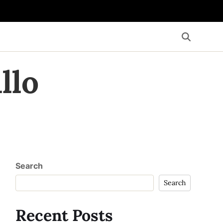
llo
Search
Search
Recent Posts