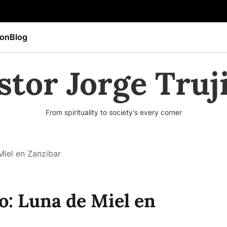
ion
Blog
stor Jorge Truji
From spirituality to society's every corner
Miel en Zanzibar
o: Luna de Miel en