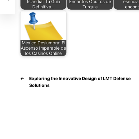
Islandia: Tu Guía
Encantos Ocultos de
esencia
Definitiva…
Turquía
encont
México Deslumbra: El
Ascenso Imparable de
los Casinos Online
←
Exploring the Innovative Design of LMT Defense
Solutions