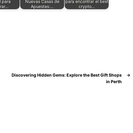
l para
Nuevas Casas de
para encontrar el best
rar…
Apuestas:…
crypto…
Discovering Hidden Gems: Explore the Best Gift Shops
→
in Perth