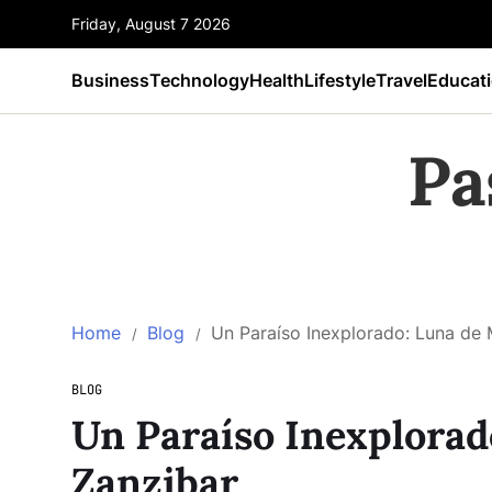
Friday, August 7 2026
Business
Technology
Health
Lifestyle
Travel
Educat
Pa
Home
Blog
Un Paraíso Inexplorado: Luna de 
BLOG
Un Paraíso Inexplorad
Zanzibar