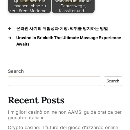
Qualität sichtbar
Wandern im Allgäu:
machen, ohne zu
Genusswege,
zerstören: Moderne…
Klassiker und…
←
온라인 사기의 위험성과 예방: 먹튀를 방지하는 방법
→
Unwind in Brickell: The Ultimate Massage Experience
Awaits
Search
Search
Recent Posts
I migliori casinò online non AAMS: guida pratica per
giocatori italiani
Crypto casino: il futuro del gioco d’azzardo online