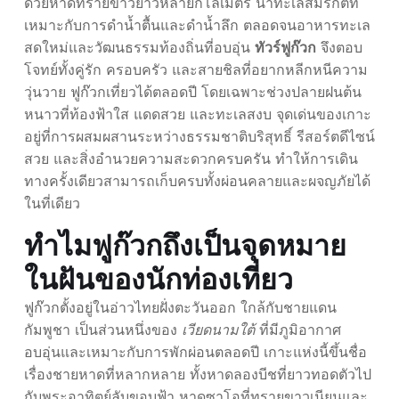
ด้วยหาดทรายขาวยาวหลายกิโลเมตร น้ำทะเลสีมรกตที่
เหมาะกับการดำน้ำตื้นและดำน้ำลึก ตลอดจนอาหารทะเล
สดใหม่และวัฒนธรรมท้องถิ่นที่อบอุ่น
ทัวร์ฟูก๊วก
จึงตอบ
โจทย์ทั้งคู่รัก ครอบครัว และสายชิลที่อยากหลีกหนีความ
วุ่นวาย ฟูก๊วกเที่ยวได้ตลอดปี โดยเฉพาะช่วงปลายฝนต้น
หนาวที่ท้องฟ้าใส แดดสวย และทะเลสงบ จุดเด่นของเกาะ
อยู่ที่การผสมผสานระหว่างธรรมชาติบริสุทธิ์ รีสอร์ตดีไซน์
สวย และสิ่งอำนวยความสะดวกครบครัน ทำให้การเดิน
ทางครั้งเดียวสามารถเก็บครบทั้งผ่อนคลายและผจญภัยได้
ในที่เดียว
ทำไมฟูก๊วกถึงเป็นจุดหมาย
ในฝันของนักท่องเที่ยว
ฟูก๊วกตั้งอยู่ในอ่าวไทยฝั่งตะวันออก ใกล้กับชายแดน
กัมพูชา เป็นส่วนหนึ่งของ
เวียดนามใต้
ที่มีภูมิอากาศ
อบอุ่นและเหมาะกับการพักผ่อนตลอดปี เกาะแห่งนี้ขึ้นชื่อ
เรื่องชายหาดที่หลากหลาย ทั้งหาดลองบีชที่ยาวทอดตัวไป
กับพระอาทิตย์ลับขอบฟ้า หาดซาโอที่ทรายขาวเนียนและ