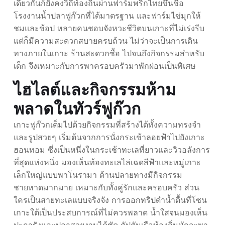
เดียวกันก็ยังคงวิถีท้องถิ่นผ่านฟาร์มพริกไทยขึ้นชื่อ
โรงงานน้ำปลาฟูก๊วกที่ได้มาตรฐาน และฟาร์มไข่มุกให้
ชมและช้อป หลายคนชอบจังหวะชีวิตบนเกาะที่ไม่เร่งรีบ
แต่ก็มีความสะดวกสบายครบถ้วน ไม่ว่าจะเป็นการเดิน
ทางภายในเกาะ ร้านสะดวกซื้อ ไปจนถึงกิจกรรมสำหรับ
เด็ก จึงเหมาะกับการพาครอบครัวมาพักผ่อนเป็นพิเศษ
ไฮไลต์และกิจกรรมห้าม
พลาดในทัวร์ฟูก๊วก
เกาะฟูก๊วกเต็มไปด้วยกิจกรรมที่สร้างได้ทั้งความทรงจำ
และรูปสวยๆ เริ่มต้นจากการนั่งกระเช้าลอยฟ้าไปยังเกาะ
ฮอนทอม ซึ่งเป็นหนึ่งในกระเช้าทะเลที่ยาวและวิวอลังการ
ที่สุดแห่งหนึ่ง มองเห็นท้องทะเลไล่เฉดสีฟ้าและหมู่เกาะ
เล็กใหญ่แบบพาโนรามา ด้านปลายทางมีกิจกรรม
ชายหาดมากมาย เหมาะกับทั้งคู่รักและครอบครัว ส่วน
ใครเป็นสายทะเลแบบจริงจัง การออกทริปดำน้ำตื้นที่โซน
เกาะใต้เป็นประสบการณ์ที่ไม่ควรพลาด น้ำใสจนมองเห็น