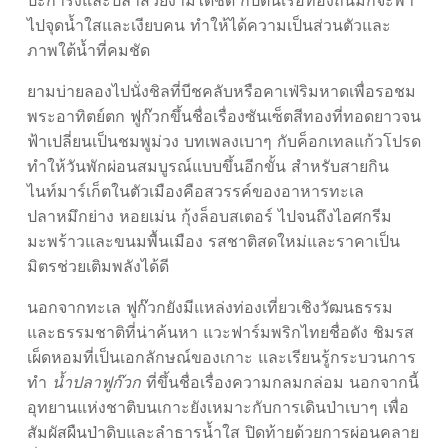
ปะการังและปลาสวยงามได้ชัด กัปตันเรือท้องถิ่นมักจะพา
ไปจุดน้ำใสและเงียบคน ทำให้ได้ความเป็นส่วนตัวและ
ภาพใต้น้ำที่คมชัด
ยามบ่ายลองไปนั่งชิลที่บีชคลับหรือคาเฟ่ริมหาดเพื่อรอชม
พระอาทิตย์ตก ฟูก๊วกขึ้นชื่อเรื่องซันเซ็ตสีทองที่ทอดยาวจน
ฟ้าเปลี่ยนเป็นชมพูม่วง บทเพลงเบาๆ กับค็อกเทลแก้วโปรด
ทำให้วันพักผ่อนสมบูรณ์แบบขึ้นอีกขั้น สำหรับสายกิน
ไนท์มาร์เก็ตในตัวเมืองคือสวรรค์ของอาหารทะเล
ปลาหมึกย่าง หอยเม่น กุ้งล็อบสเตอร์ ไปจนถึงไอศกรีม
มะพร้าวและขนมพื้นเมือง รสชาติสดใหม่และราคาเป็น
มิตรช่วยเติมพลังได้ดี
นอกจากทะเล ฟูก๊วกยังมีแหล่งท่องเที่ยวเชิงวัฒนธรรม
และธรรมชาติที่น่าค้นหา แวะฟาร์มพริกไทยชื่อดัง ชิมรส
เผ็ดหอมที่เป็นเอกลักษณ์ของเกาะ และเรียนรู้กระบวนการ
ทำ
น้ำปลาฟูก๊วก
ที่ขึ้นชื่อเรื่องความกลมกล่อม นอกจากนี้
อุทยานแห่งชาติบนเกาะยังเหมาะกับการเดินป่าเบาๆ เพื่อ
สัมผัสผืนป่าดิบและลำธารน้ำใส ปิดท้ายด้วยการผ่อนคลาย