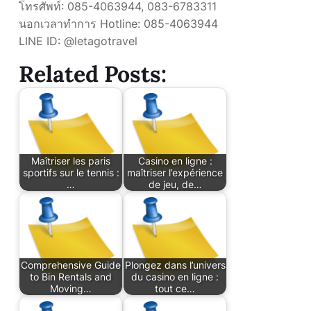
โทรศัพท์: 085-4063944, 083-6783311
นอกเวลาทำการ Hotline: 085-4063944
LINE ID: @letagotravel
Related Posts:
Maîtriser les paris
Casino en ligne :
sportifs sur le tennis :
maîtriser l’expérience
…
de jeu, de…
Comprehensive Guide
Plongez dans l’univers
to Bin Rentals and
du casino en ligne :
Moving…
tout ce…