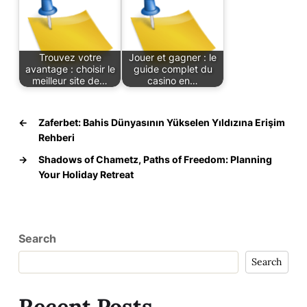
Trouvez votre
Jouer et gagner : le
avantage : choisir le
guide complet du
meilleur site de…
casino en…
←
Zaferbet: Bahis Dünyasının Yükselen Yıldızına Erişim
Rehberi
→
Shadows of Chametz, Paths of Freedom: Planning
Your Holiday Retreat
Search
Search
Recent Posts