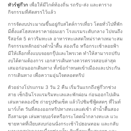
ทัวร์ฟูก๊วก
เพื่อให้มีไกด์ท้องถิ่น รถรับ-ส่ง และตาราง
กิจกรรมที่คัดสรรไว้แล้ว
การจัดงบประมาณขึ้นอยู่กับสไตล์การเที่ยว โดยทั่วไปที่พัก
มีตั้งแต่โฮสเทลราคาย่อมเยา โรงแรมระดับกลาง ไปจนถึง
รีสอร์ต 5 ดาวริมทะเล อาหารทะเลสดใหม่ราคาเหมาะสม
กิจกรรมหลักอย่างดำน้ำตื้น ล่องเรือ หรือกระเช้าลอยฟ้า
มีให้เลือกทั้งแบบจอยกรุ๊ปและไพรเวต ทำให้สามารถปรับ
งบได้ตามต้องการ เอกสารเดินทางควรตรวจสอบล่าสุด
เสมอก่อนออกเดินทาง ทั้งข้อกำหนดเข้าเมืองและประกัน
การเดินทาง เพื่อความอุ่นใจตลอดทริป
ตัวอย่างโปรแกรม 3 วัน 2 คืน เริ่มวันแรกถึงฟูก๊วกช่วง
สาย เช็กอินโรงแรมริมทะเลและพักผ่อน ก่อนออกไปเดิน
เล่นหาดลองบีช ถ่ายรูปซันเซ็ต แล้วไปชิมซีฟู้ดสดๆ ที่ไนท์
มาร์เก็ต วันที่สองออกทริปทางทะเลแต่เช้า ดำน้ำตื้นสอง
ถึงสามจุด เล่นพายบอร์ดหรือกระโดดน้ำกลางทะเล แวะ
ชายหาดที่เงียบสงบก่อนนั่งกระเช้าไปฮอนทอม และกลับ