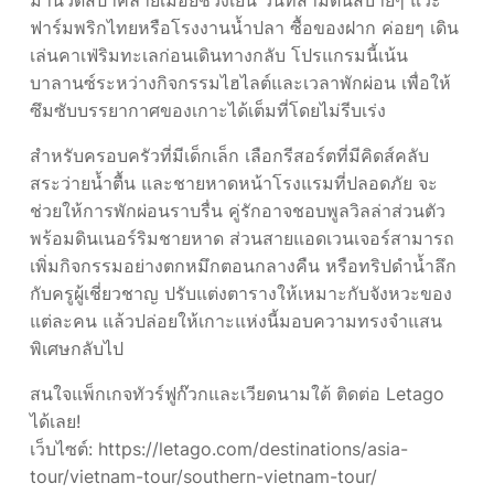
มานวดสปาคลายเมื่อยช่วงเย็น วันที่สามตื่นสบายๆ แวะ
ฟาร์มพริกไทยหรือโรงงานน้ำปลา ซื้อของฝาก ค่อยๆ เดิน
เล่นคาเฟ่ริมทะเลก่อนเดินทางกลับ โปรแกรมนี้เน้น
บาลานซ์ระหว่างกิจกรรมไฮไลต์และเวลาพักผ่อน เพื่อให้
ซึมซับบรรยากาศของเกาะได้เต็มที่โดยไม่รีบเร่ง
สำหรับครอบครัวที่มีเด็กเล็ก เลือกรีสอร์ตที่มีคิดส์คลับ
สระว่ายน้ำตื้น และชายหาดหน้าโรงแรมที่ปลอดภัย จะ
ช่วยให้การพักผ่อนราบรื่น คู่รักอาจชอบพูลวิลล่าส่วนตัว
พร้อมดินเนอร์ริมชายหาด ส่วนสายแอดเวนเจอร์สามารถ
เพิ่มกิจกรรมอย่างตกหมึกตอนกลางคืน หรือทริปดำน้ำลึก
กับครูผู้เชี่ยวชาญ ปรับแต่งตารางให้เหมาะกับจังหวะของ
แต่ละคน แล้วปล่อยให้เกาะแห่งนี้มอบความทรงจำแสน
พิเศษกลับไป
สนใจแพ็กเกจทัวร์ฟูก๊วกและเวียดนามใต้ ติดต่อ Letago
ได้เลย!
เว็บไซต์: https://letago.com/destinations/asia-
tour/vietnam-tour/southern-vietnam-tour/