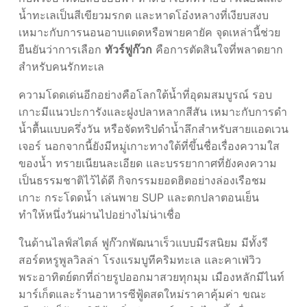
น้ำทะเลเป็นสีเขียวมรกต และหาดโอ๋งหลางที่เงียบสงบ
เหมาะกับการนอนอาบแดดหรือพายคายัค จุดเหล่านี้ช่วย
ยืนยันว่าการเลือก
ทัวร์ฟูก๊วก
คือการตัดสินใจที่พลาดยาก
สำหรับคนรักทะเล
ความโดดเด่นอีกอย่างคือโลกใต้น้ำที่อุดมสมบูรณ์ รอบ
เกาะมีแนวปะการังและฝูงปลาหลากสีสัน เหมาะกับการดำ
น้ำตื้นแบบครึ่งวัน หรือจัดทริปดำน้ำลึกสำหรับสายแอดเวน
เจอร์ นอกจากนี้ยังมีหมู่เกาะทางใต้ที่ขึ้นชื่อเรื่องความใส
ของน้ำ ทรายเนียนละเอียด และบรรยากาศที่ยังคงความ
เป็นธรรมชาติไว้ได้ดี กิจกรรมยอดฮิตอย่างล่องเรือชม
เกาะ กระโดดน้ำ เล่นพาย SUP และตกปลาตอนเย็น
ทำให้หนึ่งวันผ่านไปอย่างไม่น่าเชื่อ
ในด้านไลฟ์สไตล์ ฟูก๊วกพัฒนาเร็วแบบมีรสนิยม มีทั้งรี
สอร์ตหรูพูลวิลล่า โรงแรมบูทีคริมทะเล และคาเฟ่วิว
พระอาทิตย์ตกที่ถ่ายรูปออกมาสวยทุกมุม เมืองหลักมีไนท์
มาร์เก็ตและร้านอาหารซีฟู้ดสดใหม่ราคาคุ้มค่า ขณะ