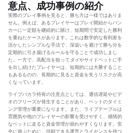
意点、成功事例の紹介
実際のプレイ事例を見ると、勝ち方は一様ではありま
せん。例えば、あるプレイヤーはプレイ開始からバン
カーに一定額を継続的に賭け、短期間で安定した勝利
を重ねたケースがあります。これは数学的な有利差を
活かしたシンプルな手法で、深追いを避けて勝ち分を
定期的に引き揚げるルールを守ることで成功しまし
た。一方で、高配当を狙って
タイ
やサイドベットに手
を出し続けたプレイヤーは、短期的には大勝すること
もあるものの、長期的に見ると資金を失うリスクが高
くなっています。
ライブバカラ特有の注意点としては、通信遅延やビデ
オのフリーズが発生することがあり、ベットのタイミ
ング管理が重要になります。また、ライブテーブルは
雰囲気や他のプレイヤーの影響を受けやすく、感情的
なベットに走ると資金管理が崩れやすくなります。安
全に遊ぶために、信頼できる運営とライセンスを持つ