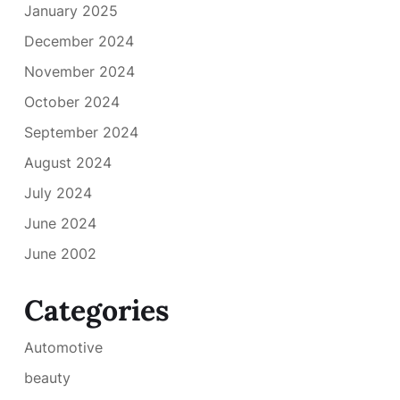
January 2025
December 2024
November 2024
October 2024
September 2024
August 2024
July 2024
June 2024
June 2002
Categories
Automotive
beauty