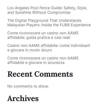
Los Angeles Pool Fence Guide: Safety, Style,
and Sunshine Without Compromise
The Digital Playground That Understands
Malaysian Players: Inside the FU88 Experience
Come riconoscere un casino non AAMS
affidabile: guida pratica e casi reali
Casino non AAMS affidabile: come individuarli
e giocare in modo sicuro
Come riconoscere un casino non AAMS
affidabile e giocare in sicurezza
Recent Comments
No comments to show.
Archives