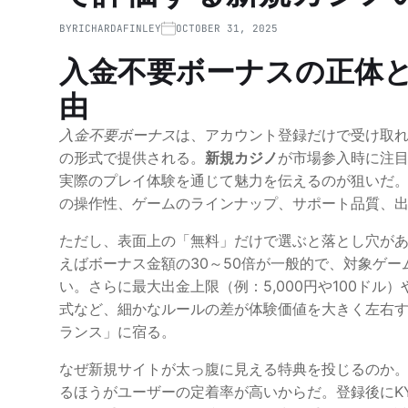
BY
RICHARDAFINLEY
OCTOBER 31, 2025
入金不要ボーナスの正体
由
入金不要ボーナス
は、アカウント登録だけで受け取
の形式で提供される。
新規カジノ
が市場参入時に注
実際のプレイ体験を通じて魅力を伝えるのが狙いだ
の操作性、ゲームのラインナップ、サポート品質、
ただし、表面上の「無料」だけで選ぶと落とし穴がある
えばボーナス金額の30～50倍が一般的で、対象ゲ
い。さらに最大出金上限（例：5,000円や100ド
式など、細かなルールの差が体験価値を大きく左右
ランス」に宿る。
なぜ新規サイトが太っ腹に見える特典を投じるのか。
るほうがユーザーの定着率が高いからだ。登録後にK