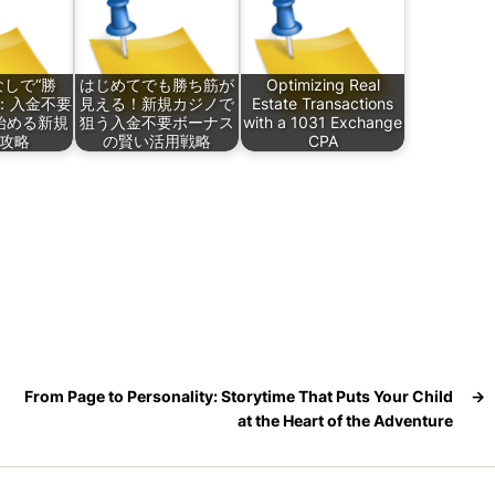
しで“勝
はじめてでも勝ち筋が
Optimizing Real
：入金不要
見える！新規カジノで
Estate Transactions
始める新規
狙う入金不要ボーナス
with a 1031 Exchange
攻略
の賢い活用戦略
CPA
From Page to Personality: Storytime That Puts Your Child
→
at the Heart of the Adventure