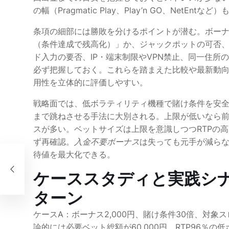
の幅（Pragmatic Play、Play’n GO、Net
条項の細部には勝敗を分けるポイントが潜む。ボー
（条件達成で残高化）」か、ジャックポットの可否
ド入力の要否、IP・端末制限やVPN禁止、同一住
必ず把握しておく。これらを踏まえた比較や最新動
用性を立体的に評価しやすい。
戦略面では、低ボラティリティ機種で賭け条件を安
まで跳ねさせる手法に大別される。上限が低いなら
スが多い。ベットサイズは上限を意識しつつRTPの
ず再確認。
入金不要ボーナス
は失っても元手が減ら
待値を最大化できる。
実践
ド
ケーススタディと実践シ
ターン
ケースA：ボーナス2,000円、賭け条件30倍、対象ス
論的には必要ベット総額が60,000円。RTP96％