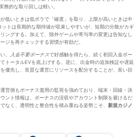
ら実務的な取り回しは軽い。
限が低いときは低ボラで「確度」を取り、上限が高いときは中
スロットは長期的な期待値が収束しやすいが、短期の分散がカギ
タリングする。加えて、除外ゲームや寄与率の変更は告知なし
ページを再チェックする習慣が有効だ。
ない。
入金不要ボーナス
で好感触を得たら、続く初回入金ボー
てトータルEVを底上げする。逆に、出金時の追加検証や遅延
頼を優先し、良質な運営にリソースを配分することが、長い目
。運営側もボーナス濫用の監視を強めており、端末・回線・決
カウント情報は、ボーナスの没収やアカウント制限を避けるだ
けでなく、透明性と整合性を積み重ねる姿勢こそ、
新規カジノ