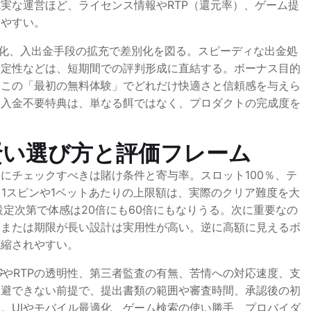
実な運営ほど、ライセンス情報やRTP（還元率）、ゲーム提
みやすい。
最適化、入出金手段の拡充で差別化を図る。スピーディな出金処
安定性などは、短期間での評判形成に直結する。ボーナス目的
、この「最初の無料体験」でどれだけ快適さと信頼感を与えら
て入金不要特典は、単なる餌ではなく、プロダクトの完成度を
賢い選び方と評価フレーム
にチェックすべきは賭け条件と寄与率。スロット100％、テ
、1スピンや1ベットあたりの上限額は、実際のクリア難度を大
設定次第で体感は20倍にも60倍にもなりうる。次に重要なの
、または期限が長い設計は実用性が高い。逆に高額に見えるボ
圧縮されやすい。
G
やRTPの透明性、第三者監査の有無、苦情への対応速度、支
回避できない前提で、提出書類の範囲や審査時間、承認後の初
。UIやモバイル最適化、ゲーム検索の使い勝手、プロバイダ