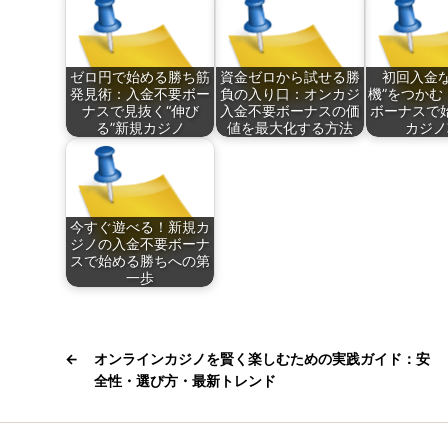
ゼロ円で始める勝ち筋
資金ゼロから試せる勝
初回入金な
発見術：入金不要ボー
負の入り口：オンカジ
機”をつかむ
ナスで見抜く“伸び
入金不要ボーナスの価
ボーナスで
る”新規カジノ
値を最大化する方法
カジノ
今すぐ遊べる！新規カ
ジノの入金不要ボーナ
スで始める勝ちへの第
一歩
←
オンラインカジノを賢く楽しむための実践ガイド：安
全性・選び方・最新トレンド