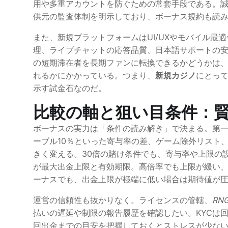
用や多重アカウントを防ぐための常套手段である。誠
供元の監査体制を明示しており、ボーナス規約も読
また、新規プラットフォームはUI/UXやモバイル
理、ライブチャットの応答品質、日本語サポートの
の短期滞在者を長期ファンに転換できるかどうかは
れるかにかかっている。つまり、
新規カジノ
にとっ
示す試金石なのだ。
比較の軸と狙い目条件：
ボーナスの実力は「条件の読み解き」で決まる。第一
ーブル10％といった寄与率の差、ゲーム除外リスト
きく変える。30倍の賭け条件でも、寄与率や上限の
が最大出金上限と有効期限。高倍率でも上限が緩い
ーナスでも、出金上限が極端に低い場合は期待値が
運営の信頼性も抜かりなく。ライセンスの管轄、
RN
払いの遅延や制限の報告履歴を確認したい。KYCは
回出金までの目安を把握しておくとストレスが少ない