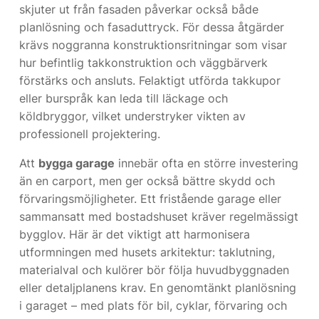
skjuter ut från fasaden påverkar också både
planlösning och fasaduttryck. För dessa åtgärder
krävs noggranna konstruktionsritningar som visar
hur befintlig takkonstruktion och väggbärverk
förstärks och ansluts. Felaktigt utförda takkupor
eller burspråk kan leda till läckage och
köldbryggor, vilket understryker vikten av
professionell projektering.
Att
bygga garage
innebär ofta en större investering
än en carport, men ger också bättre skydd och
förvaringsmöjligheter. Ett fristående garage eller
sammansatt med bostadshuset kräver regelmässigt
bygglov. Här är det viktigt att harmonisera
utformningen med husets arkitektur: taklutning,
materialval och kulörer bör följa huvudbyggnaden
eller detaljplanens krav. En genomtänkt planlösning
i garaget – med plats för bil, cyklar, förvaring och