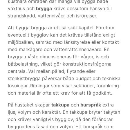
kustnära områden där många vill bygga både
växthus och
brygga
krävs dessutom hänsyn till
strandskydd, vattennivåer och isrörelser.
Att bygga brygga är ett särskilt kapitel. Förutom
eventuellt bygglov kan det krävas tillstånd enligt
miljöbalken, samråd med länsstyrelse eller kontakt
med markägare och vattenrättsinnehavare. En
brygga måste dimensioneras för vågor, is och
båtbelastning, vilket gör konstruktionsfrågorna
centrala. Val mellan pålad, flytande eller
stenkistbrygga påverkar både budget och tekniska
lösningar. Ritningar som visar sektioner, förankring
och material är ofta ett krav för att få godkänt.
På hustaket skapar
takkupa
och
burspråk
extra
ljus, volym och karaktär. En takkupa bryter takytan
och kräver vanligtvis bygglov, då den förändrar
byggnadens fasad och volym. Ett burspråk som