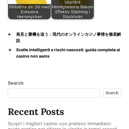
Upptäck
Förbättra din Stil med
Hemligheterna Bakom
Exklusiva
Effektiv Städning i
Herrsmycken
Stockholm
←
発見と勝機を追う：現代のオンラインカジノ事情を徹底解
説
→
Scelte intelligenti e rischi nascosti: guida completa ai
casino non aams
Search
Search
Recent Posts
Scopri i migliori casino con prelievo immediato: