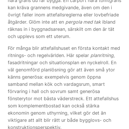
nära gräns du får bygga. En carport nära tomtgräns
kan kräva grannens medgivande, även om den i
övrigt faller inom attefallsreglerna eller lovbefriade
åtgärder. Glöm inte att en
pergola med tak
ibland
räknas in i byggnadsarean, särskilt om den är tät
och upplevs som ett uterum.
För många blir attefallshuset en första kontakt med
ritnings- och regelvärlden. Här spelar
planritning
,
fasadritningar och situationsplan en nyckelroll. En
väl genomförd planlösning gör att även små ytor
känns generösa: exempelvis genom öppna
samband mellan kök och vardagsrum, smart
förvaring i hall och sovrum samt generösa
fönsterytor mot bästa väderstreck. Ett attefallshus
som komplementbostad kan också stärka
ekonomin genom uthyrning, vilket gör det än
viktigare att allt blir rätt ur både bygglovs- och
konstruktionsperspektiv.