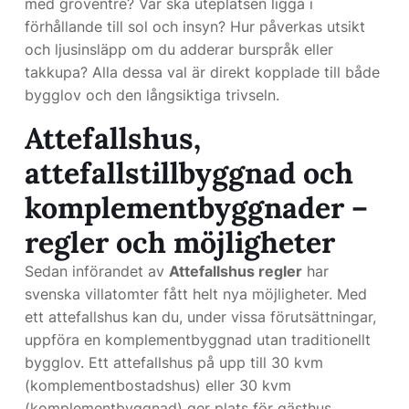
med groventré? Var ska uteplatsen ligga i
förhållande till sol och insyn? Hur påverkas utsikt
och ljusinsläpp om du adderar burspråk eller
takkupa? Alla dessa val är direkt kopplade till både
bygglov och den långsiktiga trivseln.
Attefallshus,
attefallstillbyggnad och
komplementbyggnader –
regler och möjligheter
Sedan införandet av
Attefallshus regler
har
svenska villatomter fått helt nya möjligheter. Med
ett attefallshus kan du, under vissa förutsättningar,
uppföra en komplementbyggnad utan traditionellt
bygglov. Ett attefallshus på upp till 30 kvm
(komplementbostadshus) eller 30 kvm
(komplementbyggnad) ger plats för gästhus,