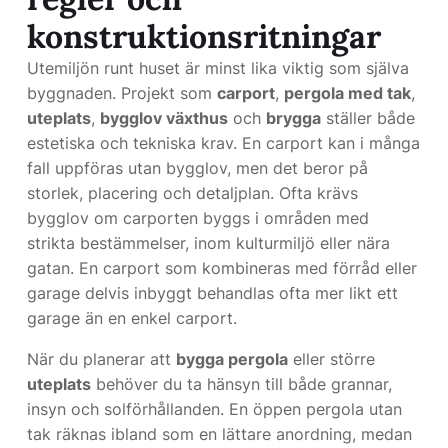
konstruktionsritningar
Utemiljön runt huset är minst lika viktig som själva
byggnaden. Projekt som
carport
,
pergola med tak
,
uteplats
,
bygglov växthus
och
brygga
ställer både
estetiska och tekniska krav. En carport kan i många
fall uppföras utan bygglov, men det beror på
storlek, placering och detaljplan. Ofta krävs
bygglov om carporten byggs i områden med
strikta bestämmelser, inom kulturmiljö eller nära
gatan. En carport som kombineras med förråd eller
garage delvis inbyggt behandlas ofta mer likt ett
garage än en enkel carport.
När du planerar att
bygga pergola
eller större
uteplats
behöver du ta hänsyn till både grannar,
insyn och solförhållanden. En öppen pergola utan
tak räknas ibland som en lättare anordning, medan