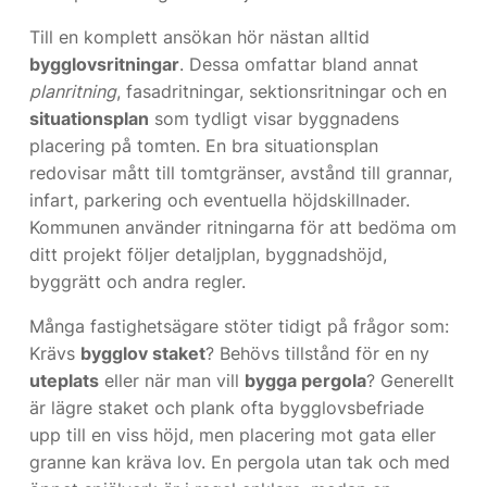
Till en komplett ansökan hör nästan alltid
bygglovsritningar
. Dessa omfattar bland annat
planritning
, fasadritningar, sektionsritningar och en
situationsplan
som tydligt visar byggnadens
placering på tomten. En bra situationsplan
redovisar mått till tomtgränser, avstånd till grannar,
infart, parkering och eventuella höjdskillnader.
Kommunen använder ritningarna för att bedöma om
ditt projekt följer detaljplan, byggnadshöjd,
byggrätt och andra regler.
Många fastighetsägare stöter tidigt på frågor som:
Krävs
bygglov staket
? Behövs tillstånd för en ny
uteplats
eller när man vill
bygga pergola
? Generellt
är lägre staket och plank ofta bygglovsbefriade
upp till en viss höjd, men placering mot gata eller
granne kan kräva lov. En pergola utan tak och med