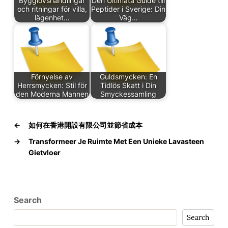
Bygglovshandlingar
Den Ultimata Guide till
och ritningar för villa,
Peptider i Sverige: Din
lägenhet…
Väg…
Förnyelse av
Guldsmycken: En
Herrsmycken: Stil för
Tidlös Skatt i Din
den Moderna Mannen
Smyckessamling
←
如何在香港開設有限公司並節省成本
→
Transformeer Je Ruimte Met Een Unieke Lavasteen
Gietvloer
Search
Search