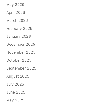
May 2026
April 2026
March 2026
February 2026
January 2026
December 2025
November 2025
October 2025
September 2025
August 2025
July 2025
June 2025
May 2025