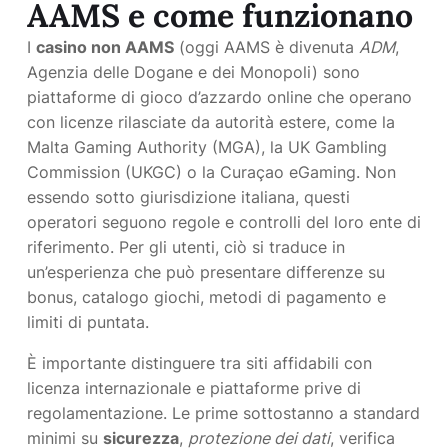
AAMS e come funzionano
I
casino non AAMS
(oggi AAMS è divenuta
ADM
,
Agenzia delle Dogane e dei Monopoli) sono
piattaforme di gioco d’azzardo online che operano
con licenze rilasciate da autorità estere, come la
Malta Gaming Authority (MGA), la UK Gambling
Commission (UKGC) o la Curaçao eGaming. Non
essendo sotto giurisdizione italiana, questi
operatori seguono regole e controlli del loro ente di
riferimento. Per gli utenti, ciò si traduce in
un’esperienza che può presentare differenze su
bonus, catalogo giochi, metodi di pagamento e
limiti di puntata.
È importante distinguere tra siti affidabili con
licenza internazionale e piattaforme prive di
regolamentazione. Le prime sottostanno a standard
minimi su
sicurezza
,
protezione dei dati
, verifica