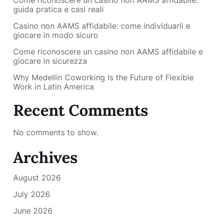
Come riconoscere un casino non AAMS affidabile:
guida pratica e casi reali
Casino non AAMS affidabile: come individuarli e
giocare in modo sicuro
Come riconoscere un casino non AAMS affidabile e
giocare in sicurezza
Why Medellín Coworking Is the Future of Flexible
Work in Latin America
Recent Comments
No comments to show.
Archives
August 2026
July 2026
June 2026