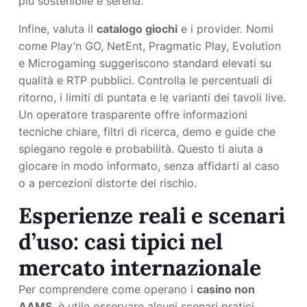
più sostenibile e serena.
Infine, valuta il
catalogo giochi
e i provider. Nomi
come Play’n GO, NetEnt, Pragmatic Play, Evolution
e Microgaming suggeriscono standard elevati su
qualità e RTP pubblici. Controlla le percentuali di
ritorno, i limiti di puntata e le varianti dei tavoli live.
Un operatore trasparente offre informazioni
tecniche chiare, filtri di ricerca, demo e guide che
spiegano regole e probabilità. Questo ti aiuta a
giocare in modo informato, senza affidarti al caso
o a percezioni distorte del rischio.
Esperienze reali e scenari
d’uso: casi tipici nel
mercato internazionale
Per comprendere come operano i
casino non
AAMS
, è utile osservare alcuni scenari pratici.