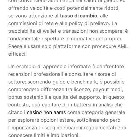
con conversione automatica nel saldo di gioco. Pur
offrendo velocità e costi potenzialmente ridotti,
servono attenzione al
tasso di cambio
, alle
commissioni di rete e alle policy di prelievo. La
tracciabilità di wallet e transazioni non scompare: è
fondamentale rispettare le normative del proprio
Paese e usare solo piattaforme con procedure AML
efficaci.
Un esempio di approccio informato è confrontare
recensioni professionali e consultare risorse di
settore: scorrendo guide e benchmark, è possibile
comprendere differenze tra licenze, payout medi,
bonus sostenibili e qualità del supporto. In questo
contesto, può capitare di imbattersi in analisi che
citano i
casino non aams
come categoria generale
per esplorare opzioni estere, sottolineando però
l’importanza di scegliere marchi regolamentati e di
conoscere limiti e implicazioni.