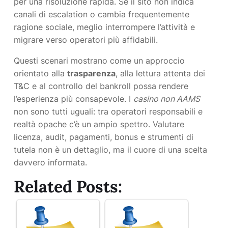
per una risoluzione rapida. Se il sito non indica
canali di escalation o cambia frequentemente
ragione sociale, meglio interrompere l’attività e
migrare verso operatori più affidabili.
Questi scenari mostrano come un approccio
orientato alla
trasparenza
, alla lettura attenta dei
T&C e al controllo del bankroll possa rendere
l’esperienza più consapevole. I
casino non AAMS
non sono tutti uguali: tra operatori responsabili e
realtà opache c’è un ampio spettro. Valutare
licenza, audit, pagamenti, bonus e strumenti di
tutela non è un dettaglio, ma il cuore di una scelta
davvero informata.
Related Posts: