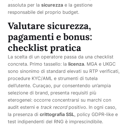
assoluta per la
sicurezza
e la gestione
responsabile del proprio budget.
Valutare sicurezza,
pagamenti e bonus:
checklist pratica
La scelta di un operatore passa da una checklist
concreta. Primo tassello: la
licenza
. MGA e UKGC
sono sinonimo di standard elevati su RTP verificati,
procedure KYC/AML e strumenti di tutela
dell’utente. Curaçao, pur consentendo un’ampia
selezione di brand, presenta requisiti più
eterogenei: occorre concentrarsi su marchi con
audit esterni e
track record
positivo. In ogni caso,
la presenza di
crittografia SSL
, policy GDPR-like e
test indipendenti del RNG è imprescindibile.