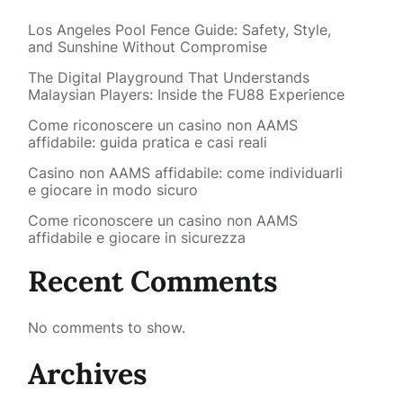
Los Angeles Pool Fence Guide: Safety, Style,
and Sunshine Without Compromise
The Digital Playground That Understands
Malaysian Players: Inside the FU88 Experience
Come riconoscere un casino non AAMS
affidabile: guida pratica e casi reali
Casino non AAMS affidabile: come individuarli
e giocare in modo sicuro
Come riconoscere un casino non AAMS
affidabile e giocare in sicurezza
Recent Comments
No comments to show.
Archives