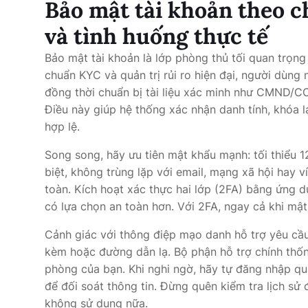
Bảo mật tài khoản theo c
và tình huống thực tế
Bảo mật tài khoản là lớp phòng thủ tối quan trọng 
chuẩn KYC và quản trị rủi ro hiện đại, người dùng n
đồng thời chuẩn bị tài liệu xác minh như CMND/C
Điều này giúp hệ thống xác nhận danh tính, khóa l
hợp lệ.
Song song, hãy ưu tiên mật khẩu mạnh: tối thiểu 1
biệt, không trùng lặp với email, mạng xã hội hay v
toàn. Kích hoạt xác thực hai lớp (2FA) bằng ứng 
có lựa chọn an toàn hơn. Với 2FA, ngay cả khi mật
Cảnh giác với thông điệp mạo danh hỗ trợ yêu cầu
kèm hoặc đường dẫn lạ. Bộ phận hỗ trợ chính th
phòng của bạn. Khi nghi ngờ, hãy tự đăng nhập q
để đối soát thông tin. Đừng quên kiểm tra lịch sử đ
không sử dụng nữa.