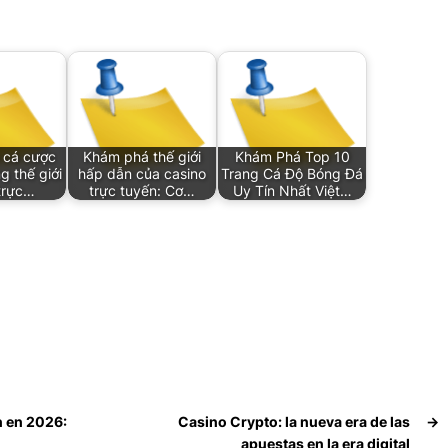
 cá cược
Khám phá thế giới
Khám Phá Top 10
g thế giới
hấp dẫn của casino
Trang Cá Độ Bóng Đá
trực…
trực tuyến: Cơ…
Uy Tín Nhất Việt…
n en 2026:
Casino Crypto: la nueva era de las
→
apuestas en la era digital