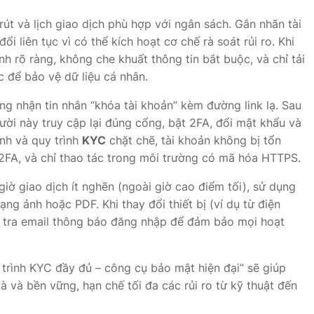
 rút và lịch giao dịch phù hợp với ngân sách. Gắn nhãn tài
 liên tục vì có thể kích hoạt cơ chế rà soát rủi ro. Khi
h rõ ràng, không che khuất thông tin bắt buộc, và chỉ tải
 để bảo vệ dữ liệu cá nhân.
ng nhận tin nhắn “khóa tài khoản” kèm đường link lạ. Sau
gười này truy cập lại đúng cổng, bật 2FA, đổi mật khẩu và
nh và quy trình
KYC
chặt chẽ, tài khoản không bị tổn
g 2FA, và chỉ thao tác trong môi trường có mã hóa HTTPS.
ờ giao dịch ít nghẽn (ngoài giờ cao điểm tối), sử dụng
 dạng ảnh hoặc PDF. Khi thay đổi thiết bị (ví dụ từ điện
ểm tra email thông báo đăng nhập để đảm bảo mọi hoạt
y trình KYC đầy đủ – công cụ bảo mật hiện đại” sẽ giúp
 và bền vững, hạn chế tối đa các rủi ro từ kỹ thuật đến