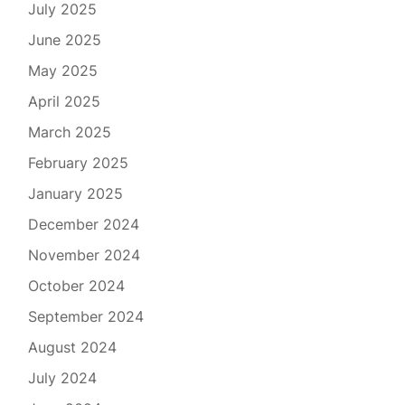
July 2025
June 2025
May 2025
April 2025
March 2025
February 2025
January 2025
December 2024
November 2024
October 2024
September 2024
August 2024
July 2024