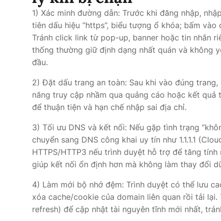
1) Xác minh đường dẫn: Trước khi đăng nhập, nhập
tiên dấu hiệu “https”, biểu tượng ổ khóa; bấm vào 
Tránh click link từ pop-up, banner hoặc tin nhắn 
thống thường giữ định dạng nhất quán và không y
đầu.
2) Đặt dấu trang an toàn: Sau khi vào đúng trang,
năng truy cập nhầm qua quảng cáo hoặc kết quả tìm
để thuận tiện và hạn chế nhập sai địa chỉ.
3) Tối ưu DNS và kết nối: Nếu gặp tình trạng “khô
chuyển sang DNS công khai uy tín như 1.1.1.1 (Clou
HTTPS/HTTP3 nếu trình duyệt hỗ trợ để tăng tính r
giúp kết nối ổn định hơn mà không làm thay đổi dữ
4) Làm mới bộ nhớ đệm: Trình duyệt có thể lưu cac
xóa cache/cookie của domain liên quan rồi tải lại
refresh) để cập nhật tài nguyên tĩnh mới nhất, trán