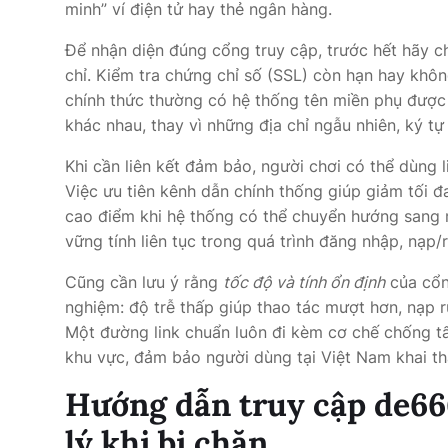
minh” ví điện tử hay thẻ ngân hàng.
Để nhận diện đúng cổng truy cập, trước hết hãy ch
chỉ. Kiểm tra chứng chỉ số (SSL) còn hạn hay khôn
chính thức thường có hệ thống tên miền phụ được
khác nhau, thay vì những địa chỉ ngẫu nhiên, ký tự
Khi cần liên kết đảm bảo, người chơi có thể dùng 
Việc ưu tiên kênh dẫn chính thống giúp giảm tối đ
cao điểm khi hệ thống có thể chuyển hướng sang 
vững tính liên tục trong quá trình đăng nhập, nạp/r
Cũng cần lưu ý rằng
tốc độ và tính ổn định
của cổng
nghiệm: độ trễ thấp giúp thao tác mượt hơn, nạp r
Một đường link chuẩn luôn đi kèm cơ chế chống t
khu vực, đảm bảo người dùng tại Việt Nam khai th
Hướng dẫn truy cập de66
lý khi bị chặn