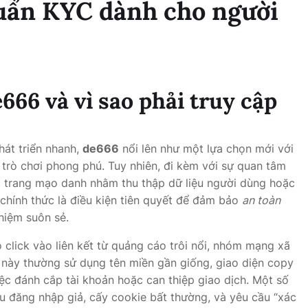
huẩn KYC dành cho người
666 và vì sao phải truy cập
hát triển nhanh,
de666
nổi lên như một lựa chọn mới với
i trò chơi phong phú. Tuy nhiên, đi kèm với sự quan tâm
ác trang mạo danh nhằm thu thập dữ liệu người dùng hoặc
k chính thức là điều kiện tiên quyết để đảm bảo
an toàn
ghiệm suôn sẻ.
o click vào liên kết từ quảng cáo trôi nổi, nhóm mạng xã
g này thường sử dụng tên miền gần giống, giao diện copy
ệc đánh cắp tài khoản hoặc can thiệp giao dịch. Một số
u đăng nhập giả, cấy cookie bất thường, và yêu cầu “xác