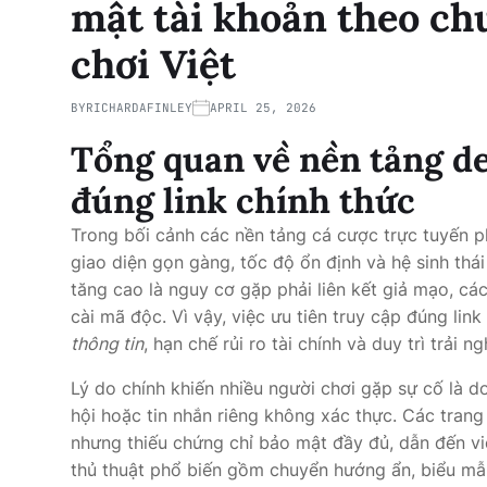
mật tài khoản theo c
chơi Việt
BY
RICHARDAFINLEY
APRIL 25, 2026
Tổng quan về nền tảng de
đúng link chính thức
Trong bối cảnh các nền tảng cá cược trực tuyến p
giao diện gọn gàng, tốc độ ổn định và hệ sinh thá
tăng cao là nguy cơ gặp phải liên kết giả mạo, c
cài mã độc. Vì vậy, việc ưu tiên truy cập đúng lin
thông tin
, hạn chế rủi ro tài chính và duy trì trải n
Lý do chính khiến nhiều người chơi gặp sự cố là d
hội hoặc tin nhắn riêng không xác thực. Các tran
nhưng thiếu chứng chỉ bảo mật đầy đủ, dẫn đến vi
thủ thuật phổ biến gồm chuyển hướng ẩn, biểu mẫ