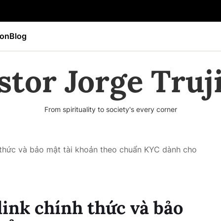
ion
Blog
stor Jorge Truji
From spirituality to society's every corner
 thức và bảo mật tài khoản theo chuẩn KYC dành cho
link chính thức và bảo