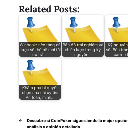
Related Posts:
Winbook: nền tảng cá
Bản đồ trải nghiệm và
Kỷ nguyên
cược số thế hệ mới tối
chiến lược trong kỷ
số: Bên tron
ưu trải…
nguyên…
casino 
Khám phá bí quyết
chọn nhà cái uy tín:
An toàn, minh…
←
Descubre si CoinPoker sigue siendo la mejor opció
análisis y opinión detallada