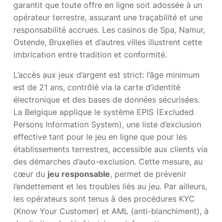
garantit que toute offre en ligne soit adossée à un
opérateur terrestre, assurant une traçabilité et une
responsabilité accrues. Les casinos de Spa, Namur,
Ostende, Bruxelles et d’autres villes illustrent cette
imbrication entre tradition et conformité.
L’accès aux jeux d’argent est strict: l’âge minimum
est de 21 ans, contrôlé via la carte d’identité
électronique et des bases de données sécurisées.
La Belgique applique le système EPIS (Excluded
Persons Information System), une liste d’exclusion
effective tant pour le jeu en ligne que pour les
établissements terrestres, accessible aux clients via
des démarches d’auto-exclusion. Cette mesure, au
cœur du
jeu responsable
, permet de prévenir
l’endettement et les troubles liés au jeu. Par ailleurs,
les opérateurs sont tenus à des procédures KYC
(Know Your Customer) et AML (anti-blanchiment), à