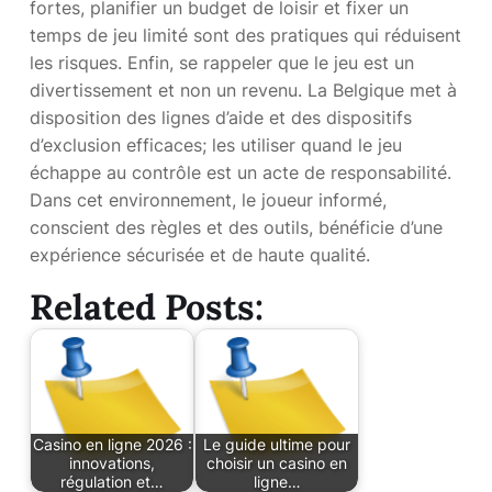
fortes, planifier un budget de loisir et fixer un
temps de jeu limité sont des pratiques qui réduisent
les risques. Enfin, se rappeler que le jeu est un
divertissement et non un revenu. La Belgique met à
disposition des lignes d’aide et des dispositifs
d’exclusion efficaces; les utiliser quand le jeu
échappe au contrôle est un acte de responsabilité.
Dans cet environnement, le joueur informé,
conscient des règles et des outils, bénéficie d’une
expérience sécurisée et de haute qualité.
Related Posts:
Casino en ligne 2026 :
Le guide ultime pour
innovations,
choisir un casino en
régulation et…
ligne…