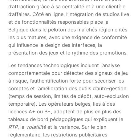
d’attraction grâce à sa centralité et à une clientèle
d’affaires. Côté en ligne, l’intégration de studios live
et de fonctionnalités responsables place la
Belgique dans le peloton des marchés réglementés
les plus matures, avec une exigence de conformité
qui influence le design des interfaces, la
présentation des jeux et le rythme des promotions.
Les tendances technologiques incluent l’analyse
comportementale pour détecter des signaux de jeu
à risque, l’authentification forte pour sécuriser les
comptes et l’amélioration des outils d’auto-gestion
(temps de session, limites de dépôt, auto-exclusion
temporaire). Les opérateurs belges, liés à des
licences A+ ou B+, adoptent de plus en plus des
tableaux de bord pédagogiques qui expliquent le
RTP
, la
volatilité
et la variance. Sur le plan
réglementaire, les restrictions publicitaires