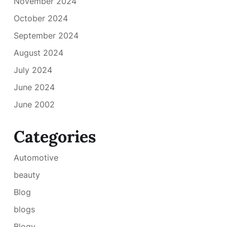
November 2024
October 2024
September 2024
August 2024
July 2024
June 2024
June 2002
Categories
Automotive
beauty
Blog
blogs
Blogv