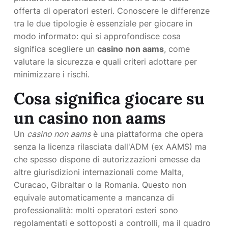
offerta di operatori esteri. Conoscere le differenze
tra le due tipologie è essenziale per giocare in
modo informato: qui si approfondisce cosa
significa scegliere un
casino non aams
, come
valutare la sicurezza e quali criteri adottare per
minimizzare i rischi.
Cosa significa giocare su
un casino non aams
Un
casino non aams
è una piattaforma che opera
senza la licenza rilasciata dall'ADM (ex AAMS) ma
che spesso dispone di autorizzazioni emesse da
altre giurisdizioni internazionali come Malta,
Curacao, Gibraltar o la Romania. Questo non
equivale automaticamente a mancanza di
professionalità: molti operatori esteri sono
regolamentati e sottoposti a controlli, ma il quadro