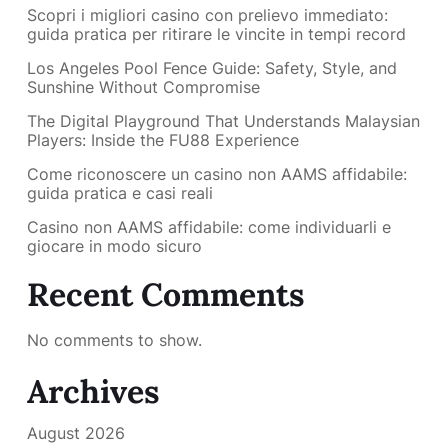
Scopri i migliori casino con prelievo immediato:
guida pratica per ritirare le vincite in tempi record
Los Angeles Pool Fence Guide: Safety, Style, and
Sunshine Without Compromise
The Digital Playground That Understands Malaysian
Players: Inside the FU88 Experience
Come riconoscere un casino non AAMS affidabile:
guida pratica e casi reali
Casino non AAMS affidabile: come individuarli e
giocare in modo sicuro
Recent Comments
No comments to show.
Archives
August 2026