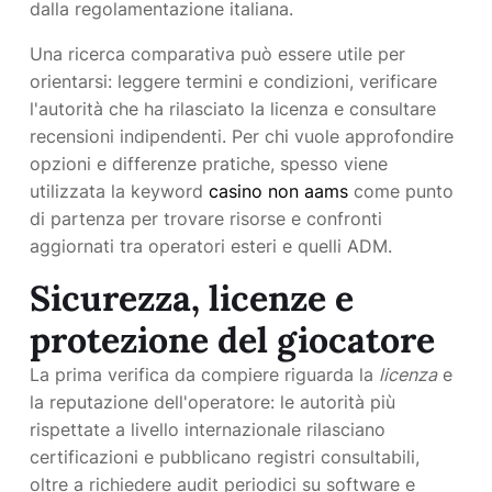
dalla regolamentazione italiana.
Una ricerca comparativa può essere utile per
orientarsi: leggere termini e condizioni, verificare
l'autorità che ha rilasciato la licenza e consultare
recensioni indipendenti. Per chi vuole approfondire
opzioni e differenze pratiche, spesso viene
utilizzata la keyword
casino non aams
come punto
di partenza per trovare risorse e confronti
aggiornati tra operatori esteri e quelli ADM.
Sicurezza, licenze e
protezione del giocatore
La prima verifica da compiere riguarda la
licenza
e
la reputazione dell'operatore: le autorità più
rispettate a livello internazionale rilasciano
certificazioni e pubblicano registri consultabili,
oltre a richiedere audit periodici su software e