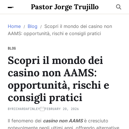
Pastor Jorge Trujillo
Home
Blog
Scopri il mondo dei casino non
AAMS: opportunità, rischi e consigli pratici
BLOG
Scopri il mondo dei
casino non AAMS:
opportunità, rischi e
consigli pratici
BY
RICHARDAFINLEY
FEBRUARY 20, 2026
Il fenomeno dei
casino non AAMS
è cresciuto
notevolmente negli ultimi anni, offrendo alternative