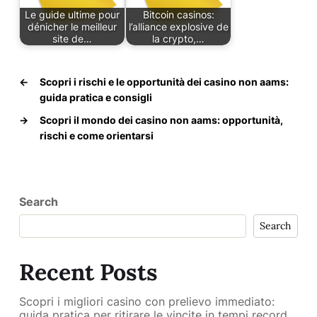
Le guide ultime pour
Bitcoin casinos:
dénicher le meilleur
l’alliance explosive de
site de…
la crypto,…
←
Scopri i rischi e le opportunità dei casino non aams:
guida pratica e consigli
→
Scopri il mondo dei casino non aams: opportunità,
rischi e come orientarsi
Search
Search
Recent Posts
Scopri i migliori casino con prelievo immediato:
guida pratica per ritirare le vincite in tempi record