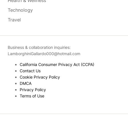
Health & Wellness
Technology
Travel
Business & collaboration inquiries:
LamborghiniGallardo000@hotmail.com
California Consumer Privacy Act (CCPA)
Contact Us
Cookie Privacy Policy
DMCA
Privacy Policy
Terms of Use
Copyright © 2026
- Powered by
Blogmarks
.