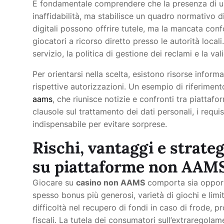
È fondamentale comprendere che la presenza di un
inaffidabilità, ma stabilisce un quadro normativo 
digitali possono offrire tutele, ma la mancata confo
giocatori a ricorso diretto presso le autorità locali.
servizio, la politica di gestione dei reclami e la val
Per orientarsi nella scelta, esistono risorse inform
rispettive autorizzazioni. Un esempio di riferimen
aams
, che riunisce notizie e confronti tra piattafo
clausole sul trattamento dei dati personali, i requisi
indispensabile per evitare sorprese.
Rischi, vantaggi e strate
su piattaforme non AAM
Giocare su
casino non AAMS
comporta sia opportun
spesso bonus più generosi, varietà di giochi e limiti 
difficoltà nel recupero di fondi in caso di frode, p
fiscali. La tutela dei consumatori sull’extraregol