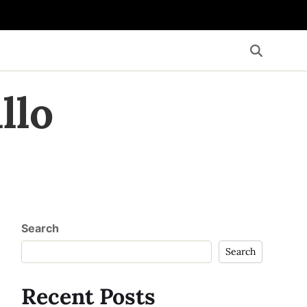
llo
Search
Search
Recent Posts