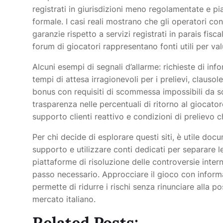
registrati in giurisdizioni meno regolamentate e 
formale. I casi reali mostrano che gli operatori co
garanzie rispetto a servizi registrati in parais fi
forum di giocatori rappresentano fonti utili per val
Alcuni esempi di segnali d’allarme: richieste di in
tempi di attesa irragionevoli per i prelievi, clausol
bonus con requisiti di scommessa impossibili da sod
trasparenza nelle percentuali di ritorno al giocator
supporto clienti reattivo e condizioni di prelievo c
Per chi decide di esplorare questi siti, è utile do
supporto e utilizzare conti dedicati per separare le 
piattaforme di risoluzione delle controversie intern
passo necessario. Approcciare il gioco con informa
permette di ridurre i rischi senza rinunciare alla po
mercato italiano.
Related Posts: