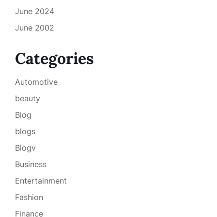
June 2024
June 2002
Categories
Automotive
beauty
Blog
blogs
Blogv
Business
Entertainment
Fashion
Finance