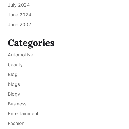
July 2024
June 2024
June 2002
Categories
Automotive
beauty
Blog
blogs
Blogv
Business
Entertainment
Fashion