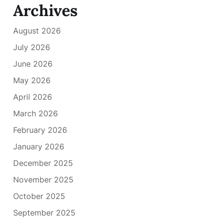
Archives
August 2026
July 2026
June 2026
May 2026
April 2026
March 2026
February 2026
January 2026
December 2025
November 2025
October 2025
September 2025