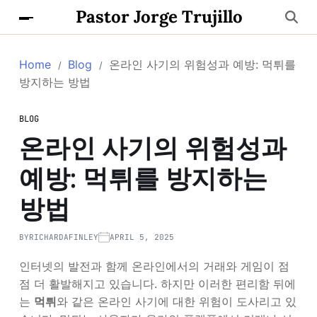
Pastor Jorge Trujillo
Home
Blog
온라인 사기의 위험성과 예방: 먹튀를
방지하는 방법
BLOG
온라인 사기의 위험성과
예방: 먹튀를 방지하는
방법
BY
RICHARDAFINLEY
APRIL 5, 2025
인터넷의 발전과 함께 온라인에서의 거래와 게임이 점
점 더 활발해지고 있습니다. 하지만 이러한 편리함 뒤에
는
먹튀
와 같은 온라인 사기에 대한 위험이 도사리고 있