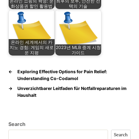
온라인 쇼핑의 혁명: 문
최후의 보루, 안전한 선
화상품권 할인 활용법
택의 기술
온라인 세계에서의 카
지노 경험: 게임의 새로
2023년 MLB 중계 시청
운 지평
가이드
←
Exploring Effective Options for Pain Relief:
Understanding Co-Codamol
→
Unverzichtbarer Leitfaden für Notfallreparaturen im
Haushalt
Search
Search