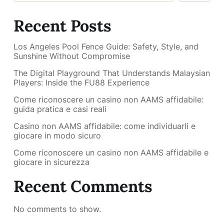
Recent Posts
Los Angeles Pool Fence Guide: Safety, Style, and
Sunshine Without Compromise
The Digital Playground That Understands Malaysian
Players: Inside the FU88 Experience
Come riconoscere un casino non AAMS affidabile:
guida pratica e casi reali
Casino non AAMS affidabile: come individuarli e
giocare in modo sicuro
Come riconoscere un casino non AAMS affidabile e
giocare in sicurezza
Recent Comments
No comments to show.