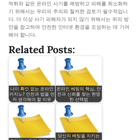
먹튀와 같은 온라인 사기를 예방하고 피해를 최소화하
기 위해서는 우리의 주의와 철저한 검토가 필수적입니
다. 더 이상 사기 피해자가 되지 않기 위해서는 위의 방
안을 참고하여 안전한 인터넷 환경을 조성하는 데 기여
해야 합니다.
Related Posts:
나이 확인 없는 온라인
온라인 베팅의 핵심, 안
카지노? 안전과 법을 먼
전과 신뢰를 찾는 현명
저 생각해야 할 이유
한 선택법
당신의 베팅을 지키는