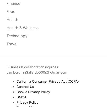
Finance
Food
Health
Health & Wellness
Technology
Travel
Business & collaboration inquiries:
LamborghiniGallardo000@hotmail.com
California Consumer Privacy Act (CCPA)
Contact Us
Cookie Privacy Policy
DMCA
Privacy Policy