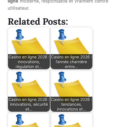
ligne
moderne, responsable et vraiment centré
utilisateur.
Related Posts:
Casino en ligne 2026 :
Casino en ligne 2026 :
innovations,
l’année charnière
régulation et…
entre…
Casino en ligne 2026 :
Casino en ligne 2026 :
innovations, sécurité
tendances,
et…
innovations et…