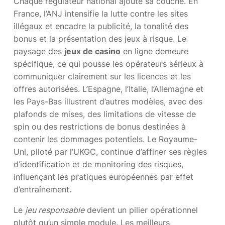
Chaque régulateur national ajoute sa couche. En
France, l’ANJ intensifie la lutte contre les sites
illégaux et encadre la publicité, la tonalité des
bonus et la présentation des jeux à risque. Le
paysage des
jeux de casino
en ligne demeure
spécifique, ce qui pousse les opérateurs sérieux à
communiquer clairement sur les licences et les
offres autorisées. L’Espagne, l’Italie, l’Allemagne et
les Pays-Bas illustrent d’autres modèles, avec des
plafonds de mises, des limitations de vitesse de
spin ou des restrictions de bonus destinées à
contenir les dommages potentiels. Le Royaume-
Uni, piloté par l’UKGC, continue d’affiner ses règles
d’identification et de monitoring des risques,
influençant les pratiques européennes par effet
d’entraînement.
Le
jeu responsable
devient un pilier opérationnel
plutôt qu’un simple module. Les meilleurs