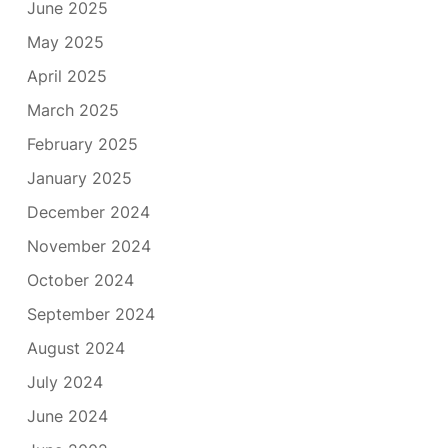
June 2025
May 2025
April 2025
March 2025
February 2025
January 2025
December 2024
November 2024
October 2024
September 2024
August 2024
July 2024
June 2024