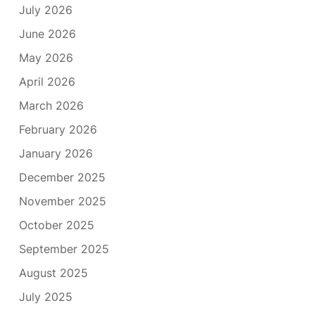
July 2026
June 2026
May 2026
April 2026
March 2026
February 2026
January 2026
December 2025
November 2025
October 2025
September 2025
August 2025
July 2025