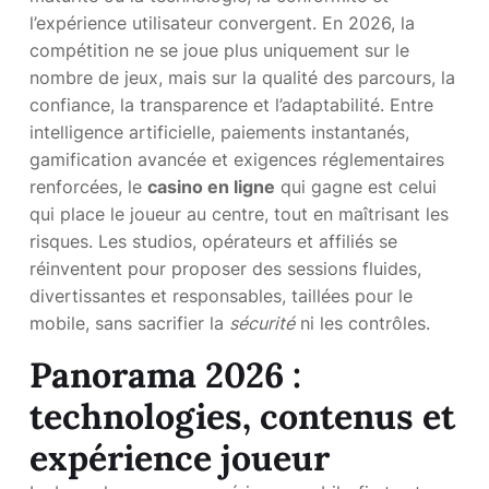
l’expérience utilisateur convergent. En 2026, la
compétition ne se joue plus uniquement sur le
nombre de jeux, mais sur la qualité des parcours, la
confiance, la transparence et l’adaptabilité. Entre
intelligence artificielle, paiements instantanés,
gamification avancée et exigences réglementaires
renforcées, le
casino en ligne
qui gagne est celui
qui place le joueur au centre, tout en maîtrisant les
risques. Les studios, opérateurs et affiliés se
réinventent pour proposer des sessions fluides,
divertissantes et responsables, taillées pour le
mobile, sans sacrifier la
sécurité
ni les contrôles.
Panorama 2026 :
technologies, contenus et
expérience joueur