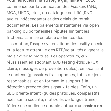
Pour les joueurs, la stratégie gagnante en 2026
commence par la vérification des
licences
(ANJ,
MGA, UKGC, etc.), du catalogue certifié (RNG,
audits indépendants) et des délais de retrait
documentés. Les paiements instantanés via open
banking ou portefeuilles réputés limitent les
frictions. La mise en place de limites dès
l’inscription, l’usage systématique des reality checks
et la lecture attentive des RTP/volatilités alignent le
plaisir avec la maîtrise. Les opérateurs, eux,
réussissent en adoptant l’A/B testing éthique (UX
claire, messages de prévention utiles), en localisant
le contenu (glossaires francophones, tutos de jeux
responsables) et en formant le support à la
détection précoce des signaux faibles. Enfin, un
SEO orienté intent (guides pratiques, comparatifs
axés sur la sécurité, mots-clés de longue traîne)
fédère une audience durable autour d’un
casino en