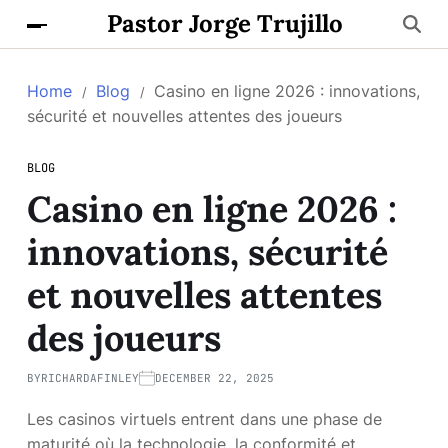
Pastor Jorge Trujillo
Home
Blog
Casino en ligne 2026 : innovations,
sécurité et nouvelles attentes des joueurs
BLOG
Casino en ligne 2026 :
innovations, sécurité
et nouvelles attentes
des joueurs
BY
RICHARDAFINLEY
DECEMBER 22, 2025
Les casinos virtuels entrent dans une phase de
maturité où la technologie, la conformité et