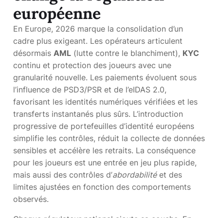
européenne
En Europe, 2026 marque la consolidation d’un
cadre plus exigeant. Les opérateurs articulent
désormais
AML
(lutte contre le blanchiment),
KYC
continu et protection des joueurs avec une
granularité nouvelle. Les paiements évoluent sous
l’influence de PSD3/PSR et de l’eIDAS 2.0,
favorisant les identités numériques vérifiées et les
transferts instantanés plus sûrs. L’introduction
progressive de portefeuilles d’identité européens
simplifie les contrôles, réduit la collecte de données
sensibles et accélère les retraits. La conséquence
pour les joueurs est une entrée en jeu plus rapide,
mais aussi des contrôles d’
abordabilité
et des
limites ajustées en fonction des comportements
observés.